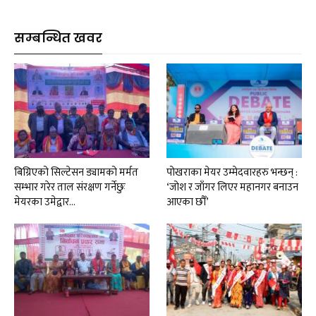
सम्बन्धित खवर
बिग्रिएको सिल्टेसन ड्यामको मर्मत
पोखराका मेयर उम्मेदवारहरु भन्छन् :
सम्भार गरेर ताल संरक्षण गर्नेछुः
‘जोश र जाँगर लिएर महानगर बनाउन
मेयरका उमेद्वार…
आएका छौँ’