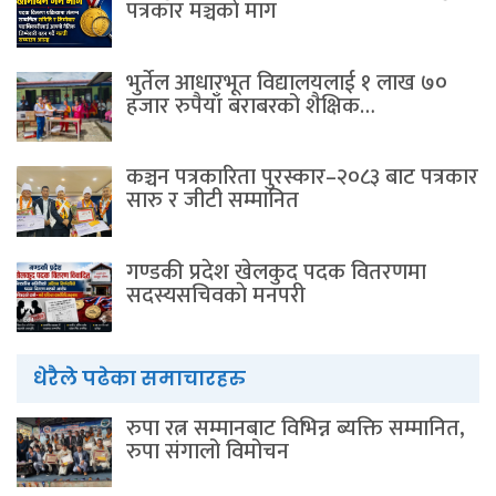
पत्रकार मञ्चकाे माग
भुर्तेल आधारभूत विद्यालयलाई १ लाख ७०
हजार रुपैयाँ बराबरको शैक्षिक…
कञ्चन पत्रकारिता पुरस्कार–२०८३ बाट पत्रकार
सारु र जीटी सम्मानित
गण्डकी प्रदेश खेलकुद पदक वितरणमा
सदस्यसचिवकाे मनपरी
धेरैले पढेका समाचारहरु
रुपा रत्न सम्मानबाट विभिन्न ब्यक्ति सम्मानित,
रुपा संगालो विमोचन