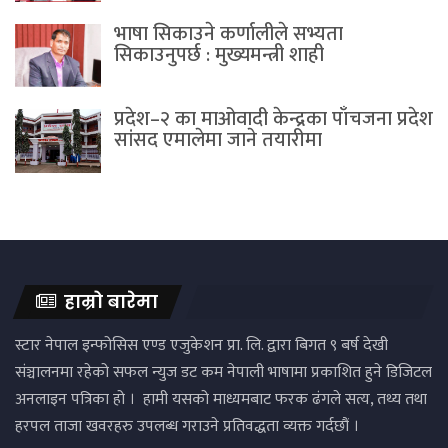
भाषा सिकाउने कर्णालीले सभ्यता
सिकाउनुपर्छ : मुख्यमन्त्री शाही
प्रदेश–२ का माओवादी केन्द्रका पाँचजना प्रदेश
सांसद एमालेमा जाने तयारीमा
हाम्रो बारेमा
स्टार नेपाल इन्फोसिस एण्ड एजुकेशन प्रा. लि. द्वारा बिगत ९ बर्ष देखी
संञ्चालनमा रहेको सफल न्युज डट कम नेपाली भाषामा प्रकाशित हुने डिजिटल
अनलाइन पत्रिका हो । हामी यसको माध्यमबाट फरक ढंगले सत्य, तथ्य तथा
हरपल ताजा खवरहरु उपलब्ध गराउने प्रतिवद्धता व्यक्त गर्दछौं ।