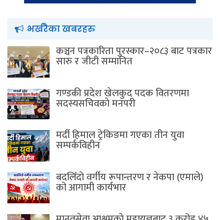
भर्खरैका खबरहरु
कञ्चन पत्रकारिता पुरस्कार–२०८३ बाट पत्रकार
सारु र जीटी सम्मानित
गण्डकी प्रदेश खेलकुद पदक वितरणमा
सदस्यसचिवकाे मनपरी
मर्दी हिमाल ट्रेकिङमा गएका तीन युवा
सम्पर्कविहीन
बदलिँदो वर्गीय रूपान्तरण र नेकपा (एमाले)
को आगामी कार्यभार
मानवसेवा आश्रमकाे‌ महायज्ञबाट ३ करोड ४५