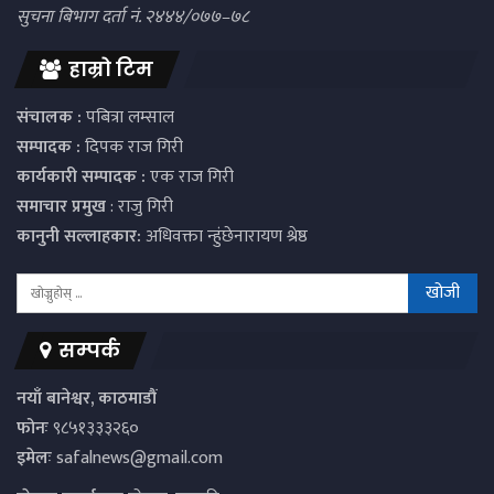
सुचना बिभाग दर्ता नं. २४४४/०७७–७८
हाम्रो टिम
संचालक :
पबित्रा लम्साल
सम्पादक :
दिपक राज गिरी
कार्यकारी सम्पादक :
एक राज गिरी
समाचार प्रमुख
: राजु गिरी
कानुनी सल्लाहकार:
अधिवक्ता न्हुंछेनारायण श्रेष्ठ
सम्पर्क
नयाँ बानेश्वर, काठमाडौं
फोनः
९८५१३३३२६०
इमेलः
safalnews@gmail.com