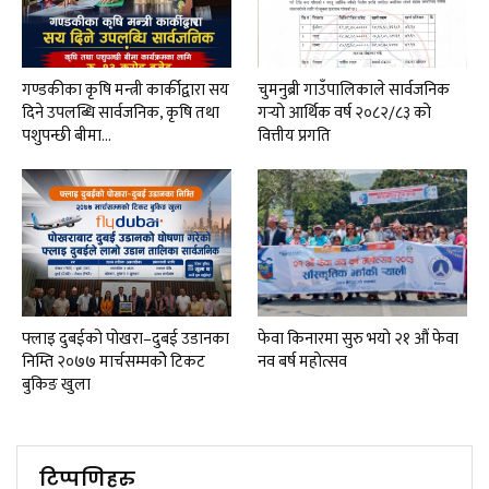
गण्डकीका कृषि मन्त्री कार्कीद्वारा सय
चुमनुब्री गाउँपालिकाले सार्वजनिक
दिने उपलब्धि सार्वजनिक, कृषि तथा
गर्‍यो आर्थिक वर्ष २०८२/८३ को
पशुपन्छी बीमा…
वित्तीय प्रगति
फ्लाइ दुबईको पोखरा–दुबई उडानका
फेवा किनारमा सुरु भयाे २१ औं फेवा
निम्ति २०७७ मार्चसम्मकोे टिकट
नव बर्ष महोत्सव
बुकिङ खुला
टिप्पणिहरु