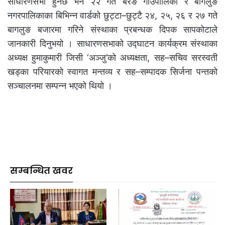
साधारणसभा हुनेछ भने २२ गते बरेङ गाउँपालिका र बागलुङ
नगरपालिकाका बिभिन्न वार्डको छुट्टा–छुट्टै २४, २५, २६ र २७ गते
बागलुङ बजारमा गरिने संस्थाका प्रबन्धक दिपक सापकोटाले
जानकारी दिनुभयो । साधारणसभाको उद्घाटन कार्यक्रम संस्थाका
अध्यक्ष हुमाकुमारी जिसी ‘अञ्जु’को अध्यक्षता, सह–सचिव सरस्वती
खड्का परियारको स्वागत मन्तव्य र सह–सम्पादक सिर्जना पन्तको
सञ्चालनमा सम्पन्न भएको थियो ।
सम्बन्धित खवर