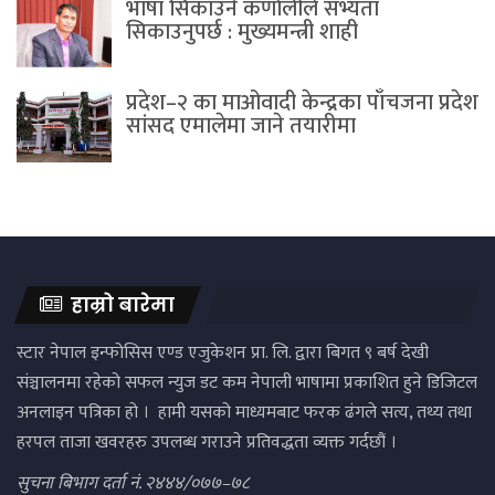
भाषा सिकाउने कर्णालीले सभ्यता
सिकाउनुपर्छ : मुख्यमन्त्री शाही
प्रदेश–२ का माओवादी केन्द्रका पाँचजना प्रदेश
सांसद एमालेमा जाने तयारीमा
हाम्रो बारेमा
स्टार नेपाल इन्फोसिस एण्ड एजुकेशन प्रा. लि. द्वारा बिगत ९ बर्ष देखी
संञ्चालनमा रहेको सफल न्युज डट कम नेपाली भाषामा प्रकाशित हुने डिजिटल
अनलाइन पत्रिका हो । हामी यसको माध्यमबाट फरक ढंगले सत्य, तथ्य तथा
हरपल ताजा खवरहरु उपलब्ध गराउने प्रतिवद्धता व्यक्त गर्दछौं ।
सुचना बिभाग दर्ता नं. २४४४/०७७–७८