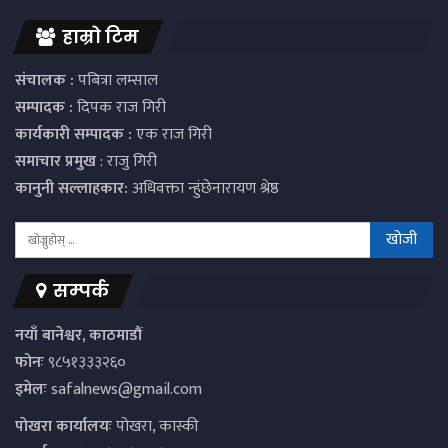
हाम्रो टिम
संचालक :
पबित्रा लम्साल
सम्पादक :
दिपक राज गिरी
कार्यकारी सम्पादक :
एक राज गिरी
समाचार प्रमुख
: राजु गिरी
कानुनी सल्लाहकार:
अधिवक्ता न्हुंछेनारायण श्रेष्ठ
सम्पर्क
नयाँ बानेश्वर, काठमाडौं
फोनः
९८५१३३३२६०
इमेलः
safalnews@gmail.com
पाेखरा कार्यालयः
पोखरा, कास्की