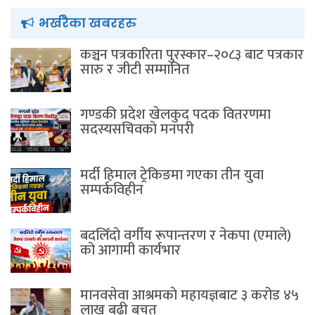
भर्खरैका खबरहरु
कञ्चन पत्रकारिता पुरस्कार–२०८३ बाट पत्रकार
सारु र जीटी सम्मानित
गण्डकी प्रदेश खेलकुद पदक वितरणमा
सदस्यसचिवकाे मनपरी
मर्दी हिमाल ट्रेकिङमा गएका तीन युवा
सम्पर्कविहीन
बदलिँदो वर्गीय रूपान्तरण र नेकपा (एमाले)
को आगामी कार्यभार
मानवसेवा आश्रमकाे‌ महायज्ञबाट ३ करोड ४५
लाख बढी बचत