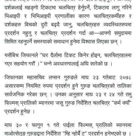
दर्शकलाई महङ्गो टिकटमा चलचित्र हेर्नुपर्ने, टिकटमा लागु गरिने
भिआइपी र भिभिआइपी प्रणालीका कारण चलचित्रकर्मीहरु र
दर्शकहरु बिचको दुरी बढ्दै जानु, चलचित्रहरु व्यवस्थितरुपमा
प्रदर्शन नहुनु र चलचित्र प्रदर्शन गर्दा आ—आफ्नो समुदायमा
सिमित रहनुपर्ने समस्याको समाधान हुनेमा विश्वास लिएका छन् ।
यसैबिच जिफानले “घर दैलोमा टिकट किनेर होइन, चलचित्रहलमा
गएर सहयोग गरौं ।” भन्ने अवधारणालाई अघि सारेको छ ।
जिफानका महासचिव लप्सन गुरुङले माघ २३ गतेबाट २०७८
असारसम्म नियमित रुपमा प्रदर्शन हुने गुरुङ चलचित्रको तालिका
सार्वजनिक गरेका छन् । उनका अनुसार माघ २३ र २४ गते तमु
फिल्मस् प्रालिको ब्यानरमा जसु गुरुङ निर्देशित चलचित्र “कर्म क्याँ”
प्रदर्शन हुनेछ ।
माघ ३० र फागुन १ गते पाईला फिल्मस् प्रालिको ब्यानरमा
माओत्सेतुङ गुरुङद्वारा निर्देशित “म्हि न्होर्बै ट” प्रदर्शन हुनेभएको छ ।