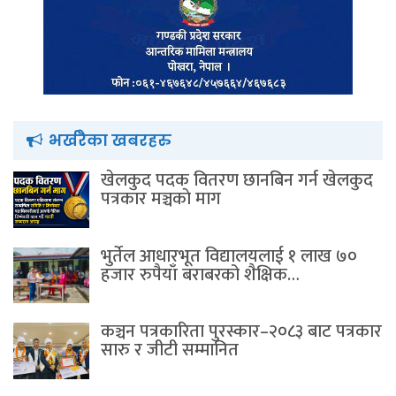
भर्खरैका खबरहरु
खेलकुद पदक वितरण छानबिन गर्न खेलकुद
पत्रकार मञ्चकाे माग
भुर्तेल आधारभूत विद्यालयलाई १ लाख ७०
हजार रुपैयाँ बराबरको शैक्षिक…
कञ्चन पत्रकारिता पुरस्कार–२०८३ बाट पत्रकार
सारु र जीटी सम्मानित