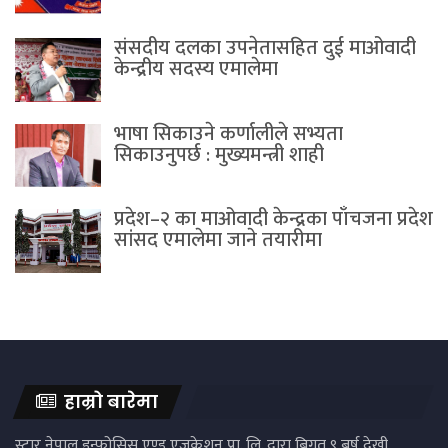
संसदीय दलका उपनेतासहित दुई माओवादी
केन्द्रीय सदस्य एमालेमा
भाषा सिकाउने कर्णालीले सभ्यता
सिकाउनुपर्छ : मुख्यमन्त्री शाही
प्रदेश–२ का माओवादी केन्द्रका पाँचजना प्रदेश
सांसद एमालेमा जाने तयारीमा
हाम्रो बारेमा
स्टार नेपाल इन्फोसिस एण्ड एजुकेशन प्रा. लि. द्वारा बिगत ९ बर्ष देखी