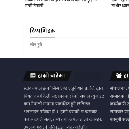
मन्त्री नेपाली
गम्भीर ध्या
टिप्पणिहरु
लोड हुदै...
हाम्रो बारेमा
हा
स्टार नेपाल इन्फोसिस एण्ड एजुकेशन प्रा. लि. द्वारा
संचालक :
प
बिगत ९ बर्ष देखी संञ्चालनमा रहेको सफल न्युज डट
सम्पादक :
द
कम नेपाली भाषामा प्रकाशित हुने डिजिटल
कार्यकारी 
अनलाइन पत्रिका हो । हामी यसको माध्यमबाट
समाचार प्र
फरक ढंगले सत्य, तथ्य तथा हरपल ताजा खवरहरु
कानुनी सल
उपलब्ध गराउने प्रतिवद्धता व्यक्त गर्दछौं ।