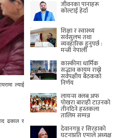
जीवनका पानाहरू
कोल्टाई हेर्दा
शिक्षा र स्वास्थ्य
सर्वसुलभ तथा
व्यवहारिक हुनुपर्छ :
मन्त्री नेपाली
कास्कीमा धार्मिक
सद्भाव कायम राख्ने
सर्वपक्षीय बैठककाे
निर्णय
यरामा ल्याई
लायन्स क्लब अफ
पोखरा बाराही टाउनको
तीनदिने हस्तकला
तालिम सम्पन्न
रसाद ढकाल र
देवानगञ्ज र सिरहाको
घटनाप्रति एमाले अध्यक्ष