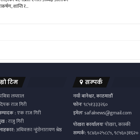
नाकर्षण, शान्ति र…
म्रो टिम
सम्पर्क
बित्रा लम्साल
नयाँ बानेश्वर, काठमाडौं
िपक राज गिरी
फोनः
९८५१३३३२६०
सम्पादक :
एक राज गिरी
इमेलः
safalnews@gmail.com
मुख
: राजु गिरी
पाेखरा कार्यालयः
पोखरा, कास्की
्लाहकार:
अधिवक्ता न्हुंछेनारायण श्रेष्ठ
सम्पर्क:
९८४६०२५८८५, ९८५६०३१६२०