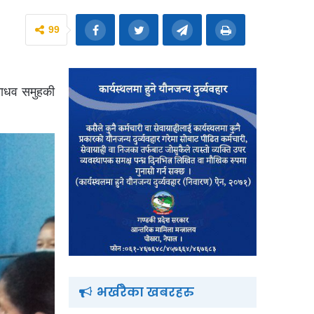
99
माधव समुहकी
भर्खरैका खबरहरु