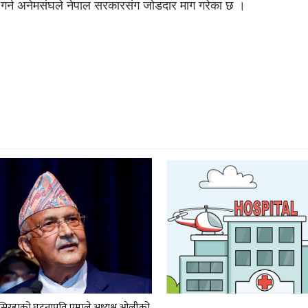
 गर्न अनेमसंघले नेपाल सरकारसंग जोडदार माग गरेका छ ।
र सिरहाको घटनाप्रति एमाले अध्यक्ष ओलीको