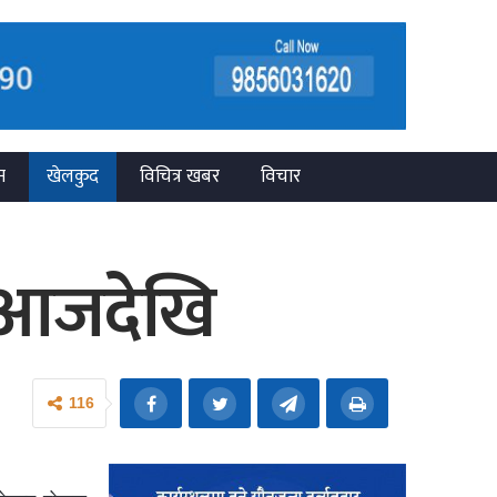
न
खेलकुद
विचित्र खबर
विचार
ा आजदेखि
116