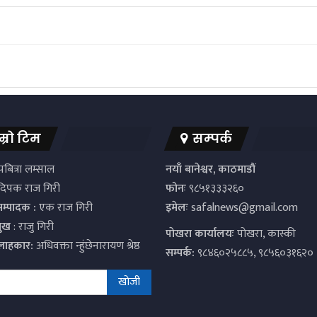
म्रो टिम
सम्पर्क
बित्रा लम्साल
नयाँ बानेश्वर, काठमाडौं
िपक राज गिरी
फोनः
९८५१३३३२६०
सम्पादक :
एक राज गिरी
इमेलः
safalnews@gmail.com
मुख
: राजु गिरी
पाेखरा कार्यालयः
पोखरा, कास्की
्लाहकार:
अधिवक्ता न्हुंछेनारायण श्रेष्ठ
सम्पर्क:
९८४६०२५८८५, ९८५६०३१६२०