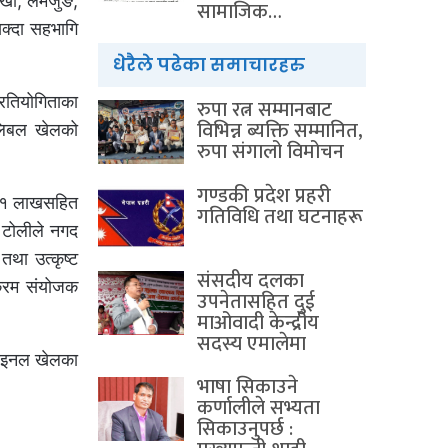
ोरखा, लमजुङ,
सामाजिक…
सक्दा सहभागि
धेरैले पढेका समाचारहरु
्रतियोगिताका
रुपा रत्न सम्मानबाट
विभिन्न ब्यक्ति सम्मानित,
भलिबल खेलको
रुपा संगालो विमोचन
गण्डकी प्रदेश प्रहरी
१÷१ लाखसहित
गतिविधि तथा घटनाहरू
े टोलीले नगद
तथा उत्कृष्ट
संसदीय दलका
यक्रम संयोजक
उपनेतासहित दुई
माओवादी केन्द्रीय
सदस्य एमालेमा
फाइनल खेलका
भाषा सिकाउने
कर्णालीले सभ्यता
सिकाउनुपर्छ :