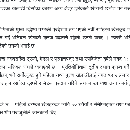
का मनाङबाहेक कास्की, स्याङ्जा, पर्वत, बागलुङ, म्याग्दी, मुस्ताङ, ग
मनाङका खेलाडी चिसोका कारण अन्य क्षेत्र झरेकाले खेलाडी छनौट गर्न न
ताको मुख्य उद्धेश्य गण्डकी प्रदेशमा तय भएको नवौं राष्ट्रिय खेलकूद प
ादन गर्दै भलिबल खेलको क्रेज बढाउने रहेको उनले बताए । त्यस्तै 
्य रहेको उनको भनाई छ ।
 लाख नगदसहित ट्रफी, मेडल र प्रमाणपत्र तथा उपबिजेता दुबैले नगद 
ल्ला भलिबल संघले जनाएको छ । प्रतियोगितामा तृतीय स्थान प्राप्त गर्न
छन् भने सर्वोत्कृष्ट हुने महिला तथा पुरुष खेलाडीलाई नगद ५÷५ हजार 
५÷५ हजारसहित ट्रफी र मेडल प्रदान गरिने संघका उपाध्यक्ष तथा कार्
को छ । पहिलो चरण्का खेलहरुका लागि ५० रुपैयाँ र सेमीफाइनल तथा 
्ष भीम पराजुलीले जानकारी दिए ।