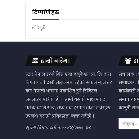
टिप्पणिहरु
लोड हुदै...
हाम्रो बारेमा
हा
स्टार नेपाल इन्फोसिस एण्ड एजुकेशन प्रा. लि. द्वारा
संचालक :
प
बिगत ९ बर्ष देखी संञ्चालनमा रहेको सफल न्युज डट
सम्पादक :
द
कम नेपाली भाषामा प्रकाशित हुने डिजिटल
कार्यकारी 
अनलाइन पत्रिका हो । हामी यसको माध्यमबाट
समाचार प्र
फरक ढंगले सत्य, तथ्य तथा हरपल ताजा खवरहरु
कानुनी सल
उपलब्ध गराउने प्रतिवद्धता व्यक्त गर्दछौं ।
सुचना बिभाग दर्ता नं. २४४४/०७७–७८