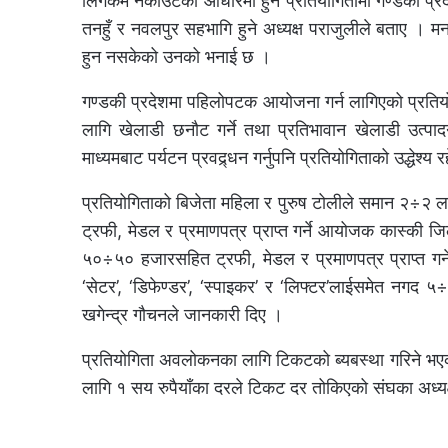
लिगकम नकाउटका आधारमा हुने प्रतियोगितामा गण्डकी प्रदेश
तनहुँ र नवलपुर सहभागि हुने अध्यक्ष पराजुलीले बताए । 
हुन नसकेको उनको भनाई छ ।
गण्डकी प्रदेशमा पहिलोपटक आयोजना गर्न लागिएको प्रतियोगि
लागि खेलाडी छनौट गर्ने तथा प्रतिभावान खेलाडी उत्प
माध्यमबाट पर्यटन प्रवद्र्धन गर्नुपनि प्रतियोगिताको उद्धेश
प्रतियोगिताको बिजेता महिला र पुरुष टोलीले समान २÷२
ट्रफी, मेडल र प्रमाणपत्र प्राप्त गर्ने आयोजक कास्की जि
५०÷५० हजारसहित ट्रफी, मेडल र प्रमाणपत्र प्राप्त गर्ने
‘सेटर’, ‘डिफेण्डर’, ‘स्पाइकर’ र ‘लिफ्टर’लाईसमेत नगद 
खगेन्द्र गौचनले जानकारी दिए ।
प्रतियोगिता अवलोकनका लागि टिकटको ब्यबस्था गरिने भए
लागि १ सय रुपैयाँका दरले टिकट दर तोकिएको संघका अध्यक