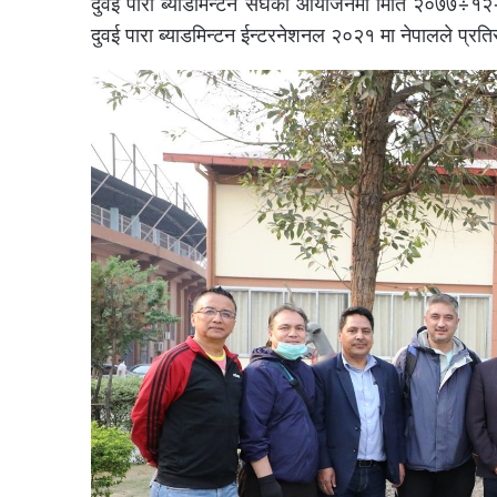
दुवई पारा ब्याडमिन्टन संघको आयोजनमा मिति २०७७÷१२÷१
दुवई पारा ब्याडमिन्टन ईन्टरनेशनल २०२१ मा नेपालले प्रतिस्