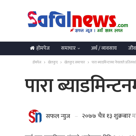
होमपेज
समाचार
अर्थ / व्यवसाय
जीव
English
होमपेज
खेलकुद
खेलकुद समाचार
पारा ब्याडमिन्टनमा नेपालले प्रतिस्पर्धा 
पारा ब्याडमिन्टनमा
२०७७ चैत्र १३ शुक्रबार
मा
सफल न्युज