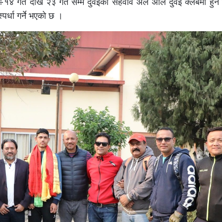
४ गते देखि २३ गते सम्म दुवईको सहवाव अल अलि दुवई क्लबमा हुने त
पर्धा गर्ने भएको छ ।