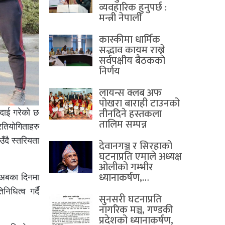
व्यवहारिक हुनुपर्छ :
मन्त्री नेपाली
कास्कीमा धार्मिक
सद्भाव कायम राख्ने
सर्वपक्षीय बैठककाे
निर्णय
लायन्स क्लब अफ
पोखरा बाराही टाउनको
तीनदिने हस्तकला
िदाई गरेको छ
तालिम सम्पन्न
रतियोगिताहरु
दै स्तरियता
देवानगञ्ज र सिरहाको
घटनाप्रति एमाले अध्यक्ष
ओलीको गम्भीर
ध्यानाकर्षण,…
ु अबका दिनमा
िधित्व गर्दै
सुनसरी घटनाप्रति
नागरिक मञ्च, गण्डकी
प्रदेशको ध्यानाकर्षण,