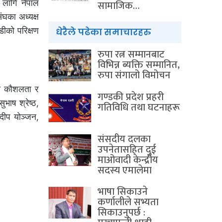
 लागि नेपाल
सामाजिक…
ंघका अध्यक्ष
डीको परिक्षण
धेरैले पढेका समाचारहरु
रुपा रत्न सम्मानबाट
विभिन्न ब्यक्ति सम्मानित,
रुपा संगालो विमोचन
को कौशलता र
गण्डकी प्रदेश प्रहरी
भाष श्रेष्ठ,
गतिविधि तथा घटनाहरू
दीप योञ्जन,
संसदीय दलका
उपनेतासहित दुई
माओवादी केन्द्रीय
सदस्य एमालेमा
भाषा सिकाउने
कर्णालीले सभ्यता
सिकाउनुपर्छ :