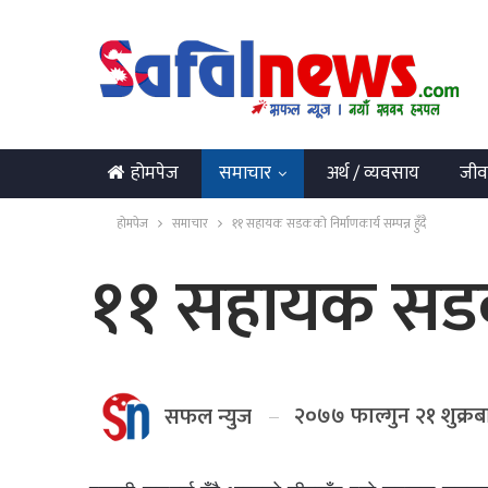
होमपेज
समाचार
अर्थ / व्यवसाय
जीव
English
होमपेज
समाचार
११ सहायक सडकको निर्माणकार्य सम्पन्न हुँदै
११ सहायक सडकको 
२०७७ फाल्गुन २१ शुक्रब
सफल न्युज