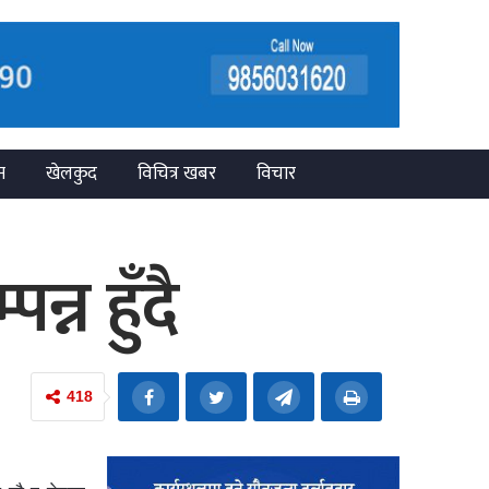
न
खेलकुद
विचित्र खबर
विचार
न हुँदै
418