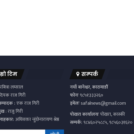
म्रो टिम
सम्पर्क
बित्रा लम्साल
नयाँ बानेश्वर, काठमाडौं
िपक राज गिरी
फोनः
९८५१३३३२६०
सम्पादक :
एक राज गिरी
इमेलः
safalnews@gmail.com
मुख
: राजु गिरी
पाेखरा कार्यालयः
पोखरा, कास्की
्लाहकार:
अधिवक्ता न्हुंछेनारायण श्रेष्ठ
सम्पर्क:
९८४६०२५८८५, ९८५६०३१६२०