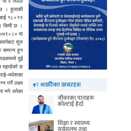
 नौ र नेपाल
 छ । हुलाकी
लम्बाई १८÷१९
८२ किमी छ ।
 २०७९÷८० मा
मार्गबाट शुरु
सम्पन्न हुन
सडकमध्ये दुई
ाम भइरहेको छ
 तराई–मधेशका
गर्ने लक्ष्य
भर्खरैका खबरहरु
भने अपेक्षा
जीवनका पानाहरू
कोल्टाई हेर्दा
शिक्षा र स्वास्थ्य
सर्वसुलभ तथा