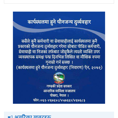
भर्खरैका खबरहरु