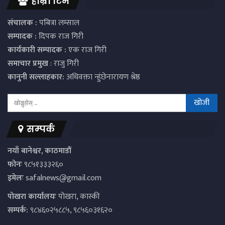
हाम्रो टिम
संचालक :
पबित्रा लम्साल
सम्पादक :
दिपक राज गिरी
कार्यकारी सम्पादक :
एक राज गिरी
समाचार प्रमुख
: राजु गिरी
कानुनी सल्लाहकार:
अधिवक्ता न्हुंछेनारायण श्रेष्ठ
सम्पर्क
नयाँ बानेश्वर, काठमाडौं
फोनः
९८५१३३३२६०
इमेलः
safalnews@gmail.com
पाेखरा कार्यालयः
पोखरा, कास्की
सम्पर्क:
९८४६०२५८८५, ९८५६०३१६२०