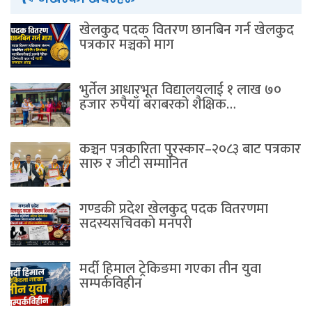
खेलकुद पदक वितरण छानबिन गर्न खेलकुद
पत्रकार मञ्चकाे माग
भुर्तेल आधारभूत विद्यालयलाई १ लाख ७०
हजार रुपैयाँ बराबरको शैक्षिक…
कञ्चन पत्रकारिता पुरस्कार–२०८३ बाट पत्रकार
सारु र जीटी सम्मानित
गण्डकी प्रदेश खेलकुद पदक वितरणमा
सदस्यसचिवकाे मनपरी
मर्दी हिमाल ट्रेकिङमा गएका तीन युवा
सम्पर्कविहीन