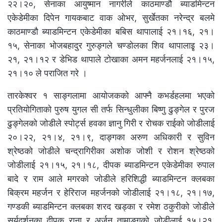
२२।२०, सेनाका आयुष्मान नागरीले काठमाण्डौ ब्याडमिन्टन
एकेडेमीका दिपेन गायकबाट वाक ओभर, सुर्खेतका नरेन्द्र बलमे
काठमाण्डौ ब्याडमिन्टन एकेडेमीका बबिस थापालाई २१।१६, २१।
१५, सेनाका भोजबहादुर गुरुङ्गले चण्डोलका शिव थापालाइृ २३।
२१, २१।१२ र डेभिड थापाले टोखाका अमन महर्जनलाई २१।१५,
२१।१० ले पराजित गरे ।
तारकेश्वर १ साङ्गलामा आयोजकको आफ्नै कभर्डहलमा भएको
प्रतियोगिताको पुरुष युगल सी तर्फ सिन्धुलीका बिष्णु ढुङ्गेल र पुरज
ढुङ्गेलको जोडीले स्पोर्ट्स हवका ज्ञानु गिरी र रोचक राईको जोडीलाई
२०।२२, २१।४, २१।९, दाङ्गका अरुण अधिकारी र सुविन
श्रेष्ठको जोडीले चन्द्रागिरीका अशोक जोशी र रोशन श्रेष्ठको
जोडीलाई २१।१५, २१।१८, दीपक ब्याडमिन्टन एकेडेमीका रुपाल
बादे र राम आले मगरको जोडीले हरिशिद्धी ब्याडमिन्टन क्लबका
बिक्रम महर्जन र हेरिराज महर्जनको जोडीलाई २१।१८, २१।१७,
गण्डकी ब्याडमिन्टन क्लबका शरद खड्का र रमेश ठकुरीको जोडीले
सूर्यदर्शनका दीपक राना र अर्जून तामाङ्गको जोडीलाई १५।२१,