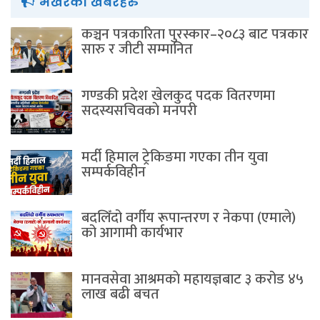
भर्खरैका खबरहरु
कञ्चन पत्रकारिता पुरस्कार–२०८३ बाट पत्रकार
सारु र जीटी सम्मानित
गण्डकी प्रदेश खेलकुद पदक वितरणमा
सदस्यसचिवकाे मनपरी
मर्दी हिमाल ट्रेकिङमा गएका तीन युवा
सम्पर्कविहीन
बदलिँदो वर्गीय रूपान्तरण र नेकपा (एमाले)
को आगामी कार्यभार
मानवसेवा आश्रमकाे‌ महायज्ञबाट ३ करोड ४५
लाख बढी बचत