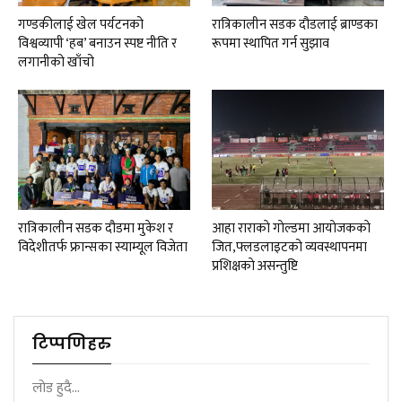
गण्डकीलाई खेल पर्यटनको
रात्रिकालीन सडक दौडलाई ब्राण्डका
विश्वव्यापी ‘हब’ बनाउन स्पष्ट नीति र
रूपमा स्थापित गर्न सुझाव
लगानीको खाँचो
रात्रिकालीन सडक दौडमा मुकेश र
आहा राराकाे गाेल्डमा आयाेजककाे
विदेशीतर्फ फ्रान्सका स्याम्यूल विजेता
जित,फ्लडलाइटको व्यवस्थापनमा
प्रशिक्षकाे असन्तुष्टि
टिप्पणिहरु
लोड हुदै...