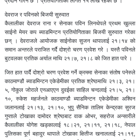
प्रदान गरिने छ । प्रतियोगिताको लागत १५ लाख रहेको छ ।
देवराज र पविनको बिजयी सुरुवात
कैलालीका देवराज राना र सेनाका पविन लिनथेपले प्रथम खुल्ला
साईनो मेयर कप ब्याडमिन्टन प्रतियोगिताका बिजयी सुरुवात गरेका
छन् । देवराजले आयोजक साईनोका सुजन थापालाई २१।१४ को
समान अन्तरले पराजित गर्दै दोश्रो चरण प्रवेश गरे । यस्तै पविनले
बुटवलका प्रतिक अर्याल माथि २१।७, २१।८ को जित हात पारे ।
जित हात पार्दै दोश्रो चरण प्रवेश गर्ने क्रममा सेनाका संतोष पनेरुले
काठमाण्डौ ब्याडमिन्टन एकेडेमीका प्रतिक श्रेष्ठमाथि २१।३, २१।
५, गोकुल जोराले एनआएएन दुवईका साहिल चन्दलाई २१।५, २१।
१०, रुकेश महर्जनले काठमाण्डौ ब्याडमिन्टन एकेडेमीका अश्विन
जलानलाई २१।१३, २१।१०, भुपु सैनिक तालिम केन्द्रका सुरज
गुप्ताले टोखाका दामोदर श्रेष्ठबाट वाक ओभर, सहरोज अन्सारीले
कैलालीका योगेश खड्कालाई १८।२१, २१।११, २१।१८, नेपाल
पुलिसका पूर्ण बहादुर थापाले टोखाका क्षितीज खनाललाई २१।१९,