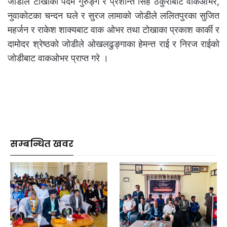
जोडीले टोखाका पदम गुरुङ्ग र प्रशान्त सिंह ठकुरीबाट वाकओभर,
नुवाकोटका चन्दन घले र सुरज लामाको जोडीले ललितपुरका सुजित
महर्जन र राकेश शाक्यबाट वाक ओभर तथा टोखाका प्रकाश कार्की र
दामोदर श्रेष्ठको जोडीले ओखलढुङ्गाका हेमन्त राई र निरज राईको
जोडीबाट वाकओभर प्राप्त गरे ।
सम्बन्धित खवर