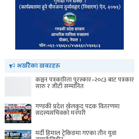
भर्खरैका खबरहरु
कञ्चन पत्रकारिता पुरस्कार–२०८३ बाट पत्रकार
सारु र जीटी सम्मानित
गण्डकी प्रदेश खेलकुद पदक वितरणमा
सदस्यसचिवकाे मनपरी
मर्दी हिमाल ट्रेकिङमा गएका तीन युवा