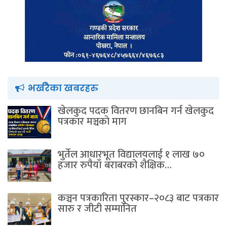
भर्खरैका खबरहरु
खेलकुद पदक वितरण छानबिन गर्न खेलकुद
पत्रकार मञ्चकाे माग
भुर्तेल आधारभूत विद्यालयलाई १ लाख ७०
हजार रुपैयाँ बराबरको शैक्षिक…
कञ्चन पत्रकारिता पुरस्कार–२०८३ बाट पत्रकार
सारु र जीटी सम्मानित