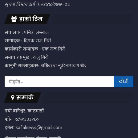
सुचना बिभाग दर्ता नं. २४४४/०७७–७८
हाम्रो टिम
संचालक :
पबित्रा लम्साल
सम्पादक :
दिपक राज गिरी
कार्यकारी सम्पादक :
एक राज गिरी
समाचार प्रमुख
: राजु गिरी
कानुनी सल्लाहकार:
अधिवक्ता न्हुंछेनारायण श्रेष्ठ
सम्पर्क
नयाँ बानेश्वर, काठमाडौं
फोनः
९८५१३३३२६०
इमेलः
safalnews@gmail.com