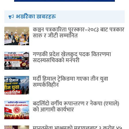
भर्खरैका खबरहरु
कञ्चन पत्रकारिता पुरस्कार–२०८३ बाट पत्रकार
सारु र जीटी सम्मानित
गण्डकी प्रदेश खेलकुद पदक वितरणमा
सदस्यसचिवकाे मनपरी
मर्दी हिमाल ट्रेकिङमा गएका तीन युवा
सम्पर्कविहीन
बदलिँदो वर्गीय रूपान्तरण र नेकपा (एमाले)
को आगामी कार्यभार
मानवसेवा आश्रमकाे‌ महायज्ञबाट ३ करोड ४५