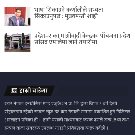
भाषा सिकाउने कर्णालीले सभ्यता
सिकाउनुपर्छ : मुख्यमन्त्री शाही
प्रदेश–२ का माओवादी केन्द्रका पाँचजना प्रदेश
सांसद एमालेमा जाने तयारीमा
हाम्रो बारेमा
स्टार नेपाल इन्फोसिस एण्ड एजुकेशन प्रा. लि. द्वारा बिगत ९ बर्ष देखी
संञ्चालनमा रहेको सफल न्युज डट कम नेपाली भाषामा प्रकाशित हुने डिजिटल
अनलाइन पत्रिका हो । हामी यसको माध्यमबाट फरक ढंगले सत्य, तथ्य तथा
हरपल ताजा खवरहरु उपलब्ध गराउने प्रतिवद्धता व्यक्त गर्दछौं ।