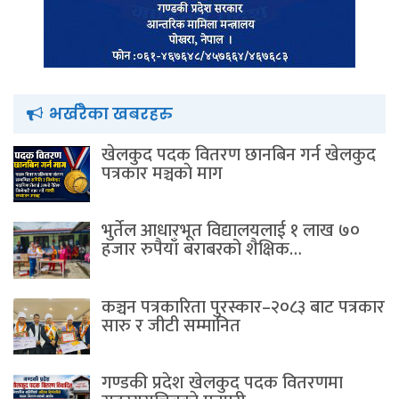
भर्खरैका खबरहरु
खेलकुद पदक वितरण छानबिन गर्न खेलकुद
पत्रकार मञ्चकाे माग
भुर्तेल आधारभूत विद्यालयलाई १ लाख ७०
हजार रुपैयाँ बराबरको शैक्षिक…
कञ्चन पत्रकारिता पुरस्कार–२०८३ बाट पत्रकार
सारु र जीटी सम्मानित
गण्डकी प्रदेश खेलकुद पदक वितरणमा