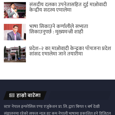
संसदीय दलका उपनेतासहित दुई माओवादी
केन्द्रीय सदस्य एमालेमा
भाषा सिकाउने कर्णालीले सभ्यता
सिकाउनुपर्छ : मुख्यमन्त्री शाही
प्रदेश–२ का माओवादी केन्द्रका पाँचजना प्रदेश
सांसद एमालेमा जाने तयारीमा
हाम्रो बारेमा
स्टार नेपाल इन्फोसिस एण्ड एजुकेशन प्रा. लि. द्वारा बिगत ९ बर्ष देखी
संञ्चालनमा रहेको सफल न्युज डट कम नेपाली भाषामा प्रकाशित हुने डिजिटल