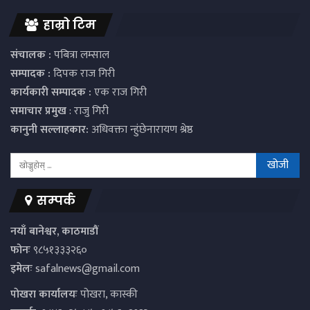
हाम्रो टिम
संचालक :
पबित्रा लम्साल
सम्पादक :
दिपक राज गिरी
कार्यकारी सम्पादक :
एक राज गिरी
समाचार प्रमुख
: राजु गिरी
कानुनी सल्लाहकार:
अधिवक्ता न्हुंछेनारायण श्रेष्ठ
सम्पर्क
नयाँ बानेश्वर, काठमाडौं
फोनः
९८५१३३३२६०
इमेलः
safalnews@gmail.com
पाेखरा कार्यालयः
पोखरा, कास्की