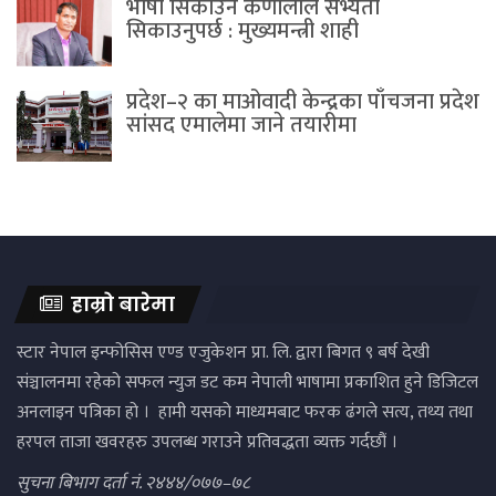
भाषा सिकाउने कर्णालीले सभ्यता
सिकाउनुपर्छ : मुख्यमन्त्री शाही
प्रदेश–२ का माओवादी केन्द्रका पाँचजना प्रदेश
सांसद एमालेमा जाने तयारीमा
हाम्रो बारेमा
स्टार नेपाल इन्फोसिस एण्ड एजुकेशन प्रा. लि. द्वारा बिगत ९ बर्ष देखी
संञ्चालनमा रहेको सफल न्युज डट कम नेपाली भाषामा प्रकाशित हुने डिजिटल
अनलाइन पत्रिका हो । हामी यसको माध्यमबाट फरक ढंगले सत्य, तथ्य तथा
हरपल ताजा खवरहरु उपलब्ध गराउने प्रतिवद्धता व्यक्त गर्दछौं ।
सुचना बिभाग दर्ता नं. २४४४/०७७–७८