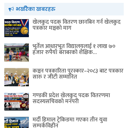
भर्खरैका खबरहरु
खेलकुद पदक वितरण छानबिन गर्न खेलकुद
पत्रकार मञ्चकाे माग
भुर्तेल आधारभूत विद्यालयलाई १ लाख ७०
हजार रुपैयाँ बराबरको शैक्षिक…
कञ्चन पत्रकारिता पुरस्कार–२०८३ बाट पत्रकार
सारु र जीटी सम्मानित
गण्डकी प्रदेश खेलकुद पदक वितरणमा
सदस्यसचिवकाे मनपरी
मर्दी हिमाल ट्रेकिङमा गएका तीन युवा
सम्पर्कविहीन