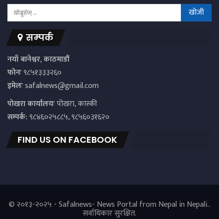
सम्पर्क
नयाँ बानेश्वर, काठमाडौं
फोनः
९८५१३३३२६०
इमेलः
safalnews@gmail.com
पाेखरा कार्यालयः
पोखरा, कास्की
सम्पर्क:
९८४६०२५८८५, ९८५६०३१६२०
FIND US ON FACEBOOK
© २०१३-२०२५ - Safalnews- News Portal from Nepal in Nepali..
सर्वाधिकार सुरक्षित.