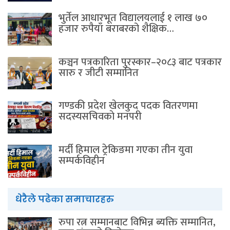
भुर्तेल आधारभूत विद्यालयलाई १ लाख ७०
हजार रुपैयाँ बराबरको शैक्षिक…
कञ्चन पत्रकारिता पुरस्कार–२०८३ बाट पत्रकार
सारु र जीटी सम्मानित
गण्डकी प्रदेश खेलकुद पदक वितरणमा
सदस्यसचिवकाे मनपरी
मर्दी हिमाल ट्रेकिङमा गएका तीन युवा
सम्पर्कविहीन
धेरैले पढेका समाचारहरु
रुपा रत्न सम्मानबाट विभिन्न ब्यक्ति सम्मानित,