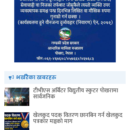
भर्खरैका खबरहरु
टीभीएस अर्बिटर विद्युतीय स्कुटर पाेखरामा
सार्वजनिक
खेलकुद पदक वितरण छानबिन गर्न खेलकुद
पत्रकार मञ्चकाे माग