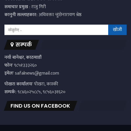
समाचार प्रमुख
: राजु गिरी
कानुनी सल्लाहकार:
अधिवक्ता न्हुंछेनारायण श्रेष्ठ
सम्पर्क
नयाँ बानेश्वर, काठमाडौं
फोनः
९८५१३३३२६०
इमेलः
safalnews@gmail.com
पाेखरा कार्यालयः
पोखरा, कास्की
सम्पर्क:
९८४६०२५८८५, ९८५६०३१६२०
FIND US ON FACEBOOK