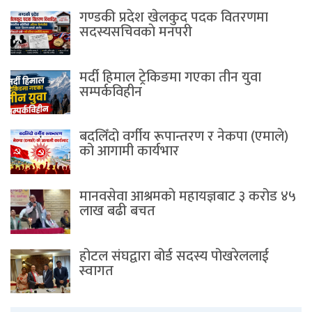
गण्डकी प्रदेश खेलकुद पदक वितरणमा
सदस्यसचिवकाे मनपरी
मर्दी हिमाल ट्रेकिङमा गएका तीन युवा
सम्पर्कविहीन
बदलिँदो वर्गीय रूपान्तरण र नेकपा (एमाले)
को आगामी कार्यभार
मानवसेवा आश्रमकाे‌ महायज्ञबाट ३ करोड ४५
लाख बढी बचत
होटल संघद्वारा बोर्ड सदस्य पोखरेललाई
स्वागत