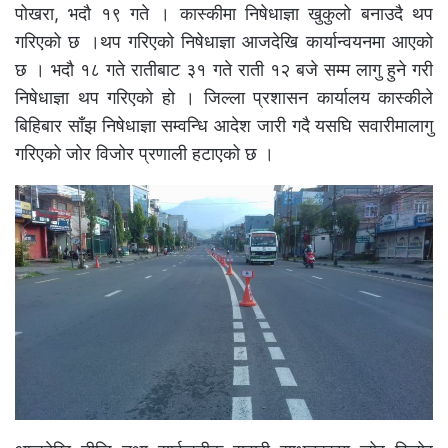
पोखरा, भदौ १९ गते । कास्कीमा निषेधाज्ञा खुकुलो बनाउदै थप
गरिएको छ ।थप गरिएको निषेधाज्ञा आजदेखि कार्यान्वयनमा आएको
छ । भदौ १८ गते रातीबाट ३१ गते राती १२ बजे सम्म लागु हुने गरी
निषेधाज्ञा थप गरिएको हो । जिल्ला प्रशासन कार्यालय कास्कीले
बिहिबार साँझ निषेधाज्ञा सम्वन्धि आदेश जारी गदै यसघि सवारीमालागु
गरिएको जोर विजोर प्रणाली हटाएको छ ।