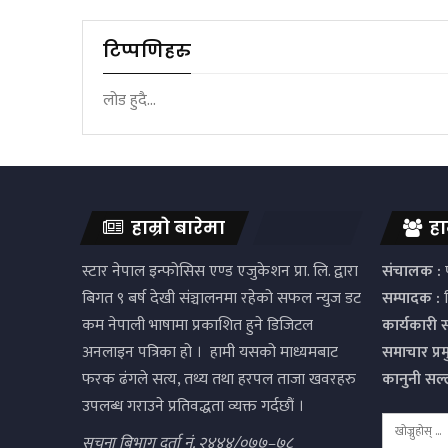
टिप्पणिहरु
लोड हुदै...
हाम्रो बारेमा
हा
स्टार नेपाल इन्फोसिस एण्ड एजुकेशन प्रा. लि. द्वारा
संचालक :
प
बिगत ९ बर्ष देखी संञ्चालनमा रहेको सफल न्युज डट
सम्पादक :
द
कम नेपाली भाषामा प्रकाशित हुने डिजिटल
कार्यकारी 
अनलाइन पत्रिका हो । हामी यसको माध्यमबाट
समाचार प्र
फरक ढंगले सत्य, तथ्य तथा हरपल ताजा खवरहरु
कानुनी सल
उपलब्ध गराउने प्रतिवद्धता व्यक्त गर्दछौं ।
सुचना बिभाग दर्ता नं. २४४४/०७७–७८