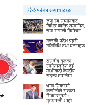
धेरैले पढेका समाचारहरु
रुपा रत्न सम्मानबाट
विभिन्न ब्यक्ति सम्मानित,
रुपा संगालो विमोचन
गण्डकी प्रदेश प्रहरी
गतिविधि तथा घटनाहरू
संसदीय दलका
उपनेतासहित दुई
माओवादी केन्द्रीय
सदस्य एमालेमा
भाषा सिकाउने
कर्णालीले सभ्यता
सिकाउनुपर्छ :
माले
मुख्यमन्त्री शाही