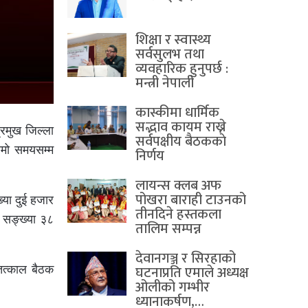
शिक्षा र स्वास्थ्य
सर्वसुलभ तथा
व्यवहारिक हुनुपर्छ :
मन्त्री नेपाली
कास्कीमा धार्मिक
सद्भाव कायम राख्ने
रमुख जिल्ला
सर्वपक्षीय बैठककाे
लामो समयसम्म
निर्णय
लायन्स क्लब अफ
पोखरा बाराही टाउनको
्या दुई हजार
तीनदिने हस्तकला
 सङ्ख्या ३८
तालिम सम्पन्न
देवानगञ्ज र सिरहाको
घटनाप्रति एमाले अध्यक्ष
तत्काल बैठक
ओलीको गम्भीर
ध्यानाकर्षण,…