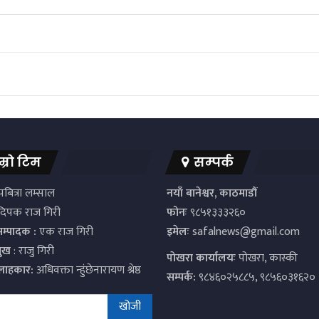
म्रो टिम
सम्पर्क
बित्रा लम्साल
नयाँ बानेश्वर, काठमाडौं
िपक राज गिरी
फोनः
९८५१३३३२६०
सम्पादक :
एक राज गिरी
इमेलः
safalnews@gmail.com
मुख
: राजु गिरी
पाेखरा कार्यालयः
पोखरा, कास्की
्लाहकार:
अधिवक्ता न्हुंछेनारायण श्रेष्ठ
सम्पर्क:
९८४६०२५८८५, ९८५६०३१६२०