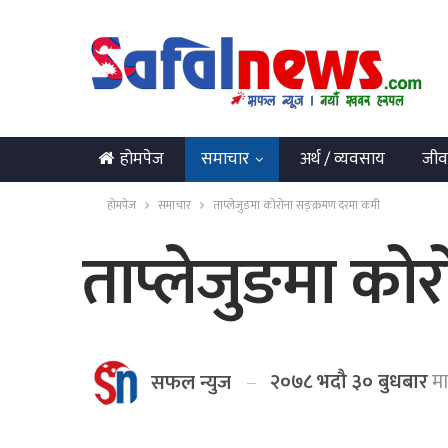
होमपेज
समाचार
अर्थ / व्यवसाय
जीव
English
होमपेज
समाचार
ताप्लेजुङमा कोरोना सङ्क्रमण दरमा कमी
ताप्लेजुङमा को
२०७८ भदौ ३० बुधबार
मा
सफल न्युज