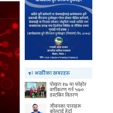
भर्खरैका खबरहरु
पाेखरा १७ मा फोहोर
वर्गीकरण गर्न ५७०
डस्टबिन वितरण
जीवनका पानाहरू
कोल्टाई हेर्दा