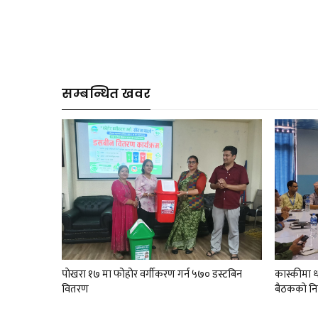
सम्बन्धित खवर
पाेखरा १७ मा फोहोर वर्गीकरण गर्न ५७० डस्टबिन
कास्कीमा धा
वितरण
बैठककाे नि