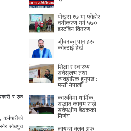
पाेखरा १७ मा फोहोर
वर्गीकरण गर्न ५७०
डस्टबिन वितरण
जीवनका पानाहरू
कोल्टाई हेर्दा
शिक्षा र स्वास्थ्य
सर्वसुलभ तथा
व्यवहारिक हुनुपर्छ :
मन्त्री नेपाली
कास्कीमा धार्मिक
धिकारी र एक
सद्भाव कायम राख्ने
सर्वपक्षीय बैठककाे
निर्णय
, कर्मचारीको
 भनेर सोधपुच
लायन्स क्लब अफ