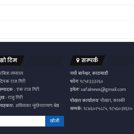
म्रो टिम
सम्पर्क
बित्रा लम्साल
नयाँ बानेश्वर, काठमाडौं
िपक राज गिरी
फोनः
९८५१३३३२६०
सम्पादक :
एक राज गिरी
इमेलः
safalnews@gmail.com
मुख
: राजु गिरी
पाेखरा कार्यालयः
पोखरा, कास्की
्लाहकार:
अधिवक्ता न्हुंछेनारायण श्रेष्ठ
सम्पर्क:
९८४६०२५८८५, ९८५६०३१६२०