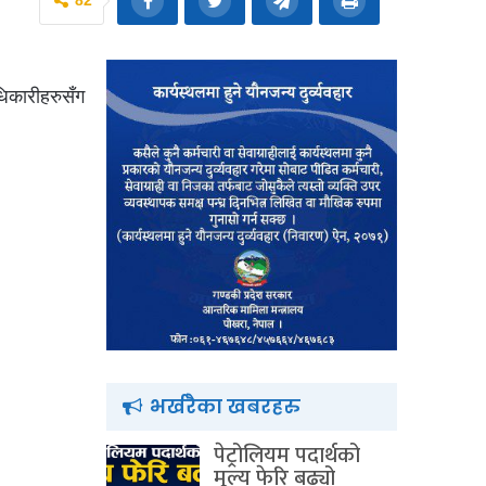
82
धिकारीहरुसँग
भर्खरैका खबरहरु
पेट्रोलियम पदार्थको
मूल्य फेरि बढ्यो