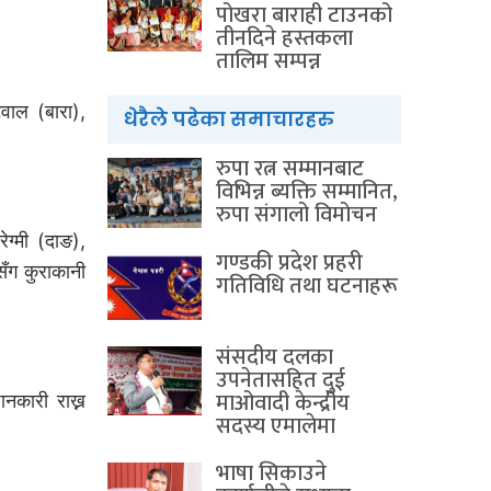
पोखरा बाराही टाउनको
तीनदिने हस्तकला
तालिम सम्पन्न
वाल (बारा),
धेरैले पढेका समाचारहरु
रुपा रत्न सम्मानबाट
विभिन्न ब्यक्ति सम्मानित,
रुपा संगालो विमोचन
ेग्मी (दाङ),
गण्डकी प्रदेश प्रहरी
सँग कुराकानी
गतिविधि तथा घटनाहरू
संसदीय दलका
उपनेतासहित दुई
माओवादी केन्द्रीय
नकारी राख्न
सदस्य एमालेमा
भाषा सिकाउने