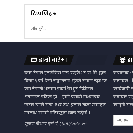
टिप्पणिहरु
लोड हुदै...
हाम्रो बारेमा
हा
स्टार नेपाल इन्फोसिस एण्ड एजुकेशन प्रा. लि. द्वारा
संचालक :
प
बिगत ९ बर्ष देखी संञ्चालनमा रहेको सफल न्युज डट
सम्पादक :
द
कम नेपाली भाषामा प्रकाशित हुने डिजिटल
कार्यकारी 
अनलाइन पत्रिका हो । हामी यसको माध्यमबाट
समाचार प्र
फरक ढंगले सत्य, तथ्य तथा हरपल ताजा खवरहरु
कानुनी सल
उपलब्ध गराउने प्रतिवद्धता व्यक्त गर्दछौं ।
सुचना बिभाग दर्ता नं. २४४४/०७७–७८