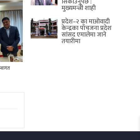
सिकाउनुपर्छ :
मुख्यमन्त्री शाही
प्रदेश–२ का माओवादी
केन्द्रका पाँचजना प्रदेश
सांसद एमालेमा जाने
तयारीमा
स्वागत