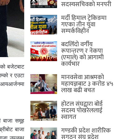
सदस्यसचिवकाे मनपरी
मर्दी हिमाल ट्रेकिङमा
गएका तीन युवा
सम्पर्कविहीन
बदलिँदो वर्गीय
रूपान्तरण र नेकपा
(एमाले) को आगामी
कार्यभार
रेको बजेटबाट
म्को र एउटा
मानवसेवा आश्रमकाे‌
महायज्ञबाट ३ करोड ४५
ाट आयआर्जनमा
लाख बढी बचत
होटल संघद्वारा बोर्ड
सदस्य पोखरेललाई
स्वागत
ी बाजा समूह
गण्डकी प्रदेश शारीरिक
्रीबोट बाजा
सुगठन संघ प्रदेश
बाजा उपलब्ध