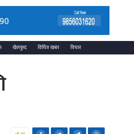
न
खेलकुद
विचित्र खबर
विचार
ि