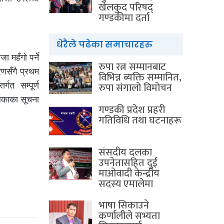
खेलकुद परिषद्
गण्डकीमा दर्ता
धेरैले पढेका समाचारहरु
 महँगो पर्ने
रुपा रत्न सम्मानबाट
रणसँगै प्रथम
विभिन्न ब्यक्ति सम्मानित,
रुपा संगालो विमोचन
गत सम्पूर्ण
ालिकाका सूचना
गण्डकी प्रदेश प्रहरी
गतिविधि तथा घटनाहरू
संसदीय दलका
उपनेतासहित दुई
माओवादी केन्द्रीय
सदस्य एमालेमा
भाषा सिकाउने
कर्णालीले सभ्यता