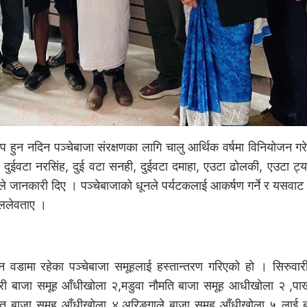
प हुन नदिन पञ्चेबाजा संरक्षणका लागि चालु आर्थिक वर्षमा विनियोजन ग
ुईवटा नरसिंह, दुई वटा सनही, दुईवटा दमाहा, एउटा ढोलकी, एउटा ट्या
ेलले जानकारी दिए । पञ्चेबाजाको धूनले पर्यटकलाई आकर्षण गर्ने र यसव
डेललेवताए ।
 वडामा रहेका पञ्चेबाजा समूहलाई हस्तान्तरण गरिएको हो । सिरुवार
री बाजा समूह आँधीखोला २,मडुवा नौमति बाजा समूह आधीखोला २ ,पाख
पत बाजा समूह आँधीखोला ४,अरिङ्गाले बाजा समूह आँधीखोला ५ लाई 