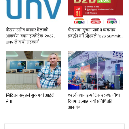
पोखरा उद्योग व्यापार मेलाको
पोखरामा सूचना प्रविधि व्यवसाय
आकर्षण: क्यान इन्फोटेक-२०८२,
प्रवर्द्धन गर्ने उद्देश्यले “B2B Summit…
UNV ले गर्‍यो सहकार्य
सिटिजन समूहले सुरु गर्यो आईटी
१२औं क्यान इन्फोटेक २०२५: चौथो
सेवा
दिनमा उत्साह, नयाँ प्रविधिप्रति
आकर्षण