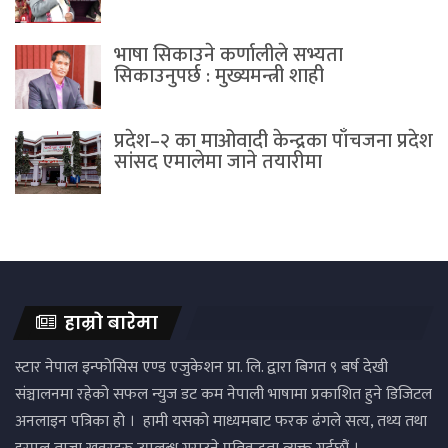
भाषा सिकाउने कर्णालीले सभ्यता
सिकाउनुपर्छ : मुख्यमन्त्री शाही
प्रदेश–२ का माओवादी केन्द्रका पाँचजना प्रदेश
सांसद एमालेमा जाने तयारीमा
हाम्रो बारेमा
स्टार नेपाल इन्फोसिस एण्ड एजुकेशन प्रा. लि. द्वारा बिगत ९ बर्ष देखी
संञ्चालनमा रहेको सफल न्युज डट कम नेपाली भाषामा प्रकाशित हुने डिजिटल
अनलाइन पत्रिका हो । हामी यसको माध्यमबाट फरक ढंगले सत्य, तथ्य तथा