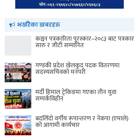
भर्खरैका खबरहरु
कञ्चन पत्रकारिता पुरस्कार–२०८३ बाट पत्रकार
सारु र जीटी सम्मानित
गण्डकी प्रदेश खेलकुद पदक वितरणमा
सदस्यसचिवकाे मनपरी
मर्दी हिमाल ट्रेकिङमा गएका तीन युवा
सम्पर्कविहीन
बदलिँदो वर्गीय रूपान्तरण र नेकपा (एमाले)
को आगामी कार्यभार