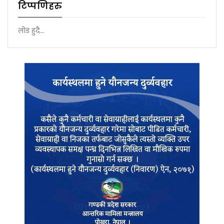
टिप्पणिहरु
लोड हुदै...