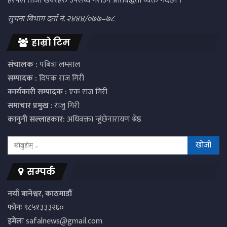
हरपल ताजा खवरहरु उपलब्ध गराउने प्रतिवद्धता व्यक्त गर्दछौं ।
सुचना बिभाग दर्ता नं. २४४४/०७७–७८
हाम्रो टिम
संचालक :
पबित्रा लम्साल
सम्पादक :
दिपक राज गिरी
कार्यकारी सम्पादक :
एक राज गिरी
समाचार प्रमुख
: राजु गिरी
कानुनी सल्लाहकार:
अधिवक्ता न्हुंछेनारायण श्रेष्ठ
सम्पर्क
नयाँ बानेश्वर, काठमाडौं
फोनः
९८५१३३३२६०
इमेलः
safalnews@gmail.com