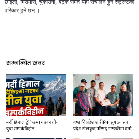
छोइला, मिसमास, चुकाउनी, बटुक समेत यहाँ संचालन हुने रेष्टुरेन्टका
परिकार हुने छन् ।
सम्बन्धित खवर
मर्दी हिमाल ट्रेकिङमा गएका तीन
गण्डकी प्रदेश शारीरिक सुगठन संघ
युवा सम्पर्कविहीन
प्रदेश खेलकुद परिषद् गण्डकीमा दर्ता