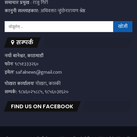
समाचार प्रमुख
: राजु गिरी
कानुनी सल्लाहकार:
अधिवक्ता न्हुंछेनारायण श्रेष्ठ
सम्पर्क
नयाँ बानेश्वर, काठमाडौं
फोनः
९८५१३३३२६०
इमेलः
safalnews@gmail.com
पाेखरा कार्यालयः
पोखरा, कास्की
सम्पर्क:
९८४६०२५८८५, ९८५६०३१६२०
FIND US ON FACEBOOK