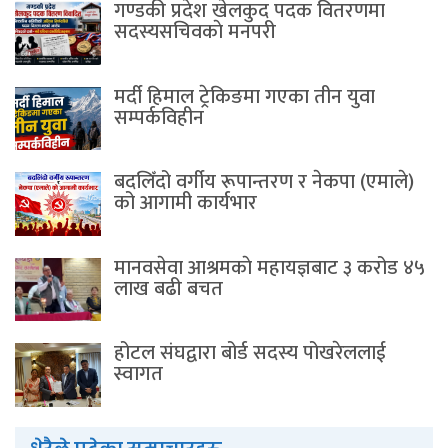
गण्डकी प्रदेश खेलकुद पदक वितरणमा
सदस्यसचिवकाे मनपरी
मर्दी हिमाल ट्रेकिङमा गएका तीन युवा
सम्पर्कविहीन
बदलिँदो वर्गीय रूपान्तरण र नेकपा (एमाले)
को आगामी कार्यभार
मानवसेवा आश्रमकाे‌ महायज्ञबाट ३ करोड ४५
लाख बढी बचत
होटल संघद्वारा बोर्ड सदस्य पोखरेललाई
स्वागत