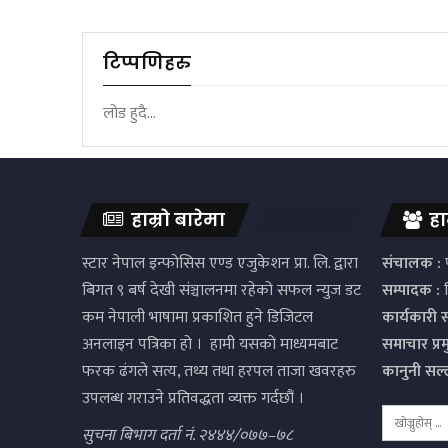
टिप्पणिहरु
लोड हुदै...
हाम्रो बारेमा
हा
स्टार नेपाल इन्फोसिस एण्ड एजुकेशन प्रा. लि. द्वारा
संचालक :
प
बिगत ९ बर्ष देखी संञ्चालनमा रहेको सफल न्युज डट
सम्पादक :
द
कम नेपाली भाषामा प्रकाशित हुने डिजिटल
कार्यकारी 
अनलाइन पत्रिका हो । हामी यसको माध्यमबाट
समाचार प्र
फरक ढंगले सत्य, तथ्य तथा हरपल ताजा खवरहरु
कानुनी सल
उपलब्ध गराउने प्रतिवद्धता व्यक्त गर्दछौं ।
सुचना बिभाग दर्ता नं. २४४४/०७७–७८