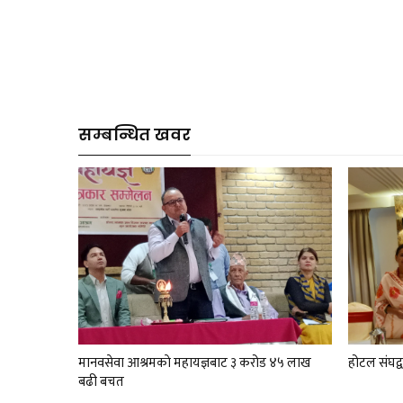
सम्बन्धित खवर
मानवसेवा आश्रमकाे‌ महायज्ञबाट ३ करोड ४५ लाख
होटल संघद्
बढी बचत