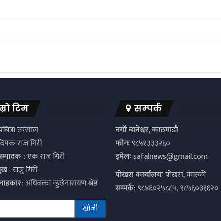
म्रो टिम
सम्पर्क
बित्रा लम्साल
नयाँ बानेश्वर, काठमाडौं
िपक राज गिरी
फोनः
९८५१३३३२६०
सम्पादक :
एक राज गिरी
इमेलः
safalnews@gmail.com
मुख
: राजु गिरी
पाेखरा कार्यालयः
पोखरा, कास्की
्लाहकार:
अधिवक्ता न्हुंछेनारायण श्रेष्ठ
सम्पर्क:
९८४६०२५८८५, ९८५६०३१६२०