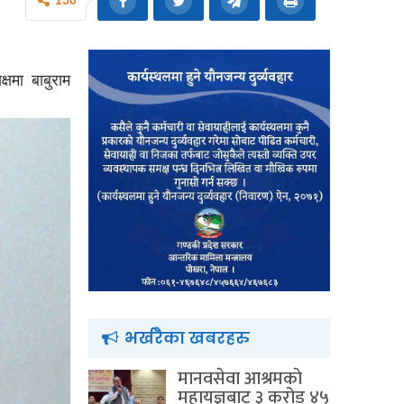
150
षमा बाबुराम
भर्खरैका खबरहरु
मानवसेवा आश्रमकाे‌
महायज्ञबाट ३ करोड ४५