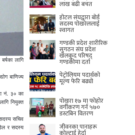
लाख बढी बचत
होटल संघद्वारा बोर्ड
सदस्य पोखरेललाई
स्वागत
गण्डकी प्रदेश शारीरिक
सुगठन संघ प्रदेश
खेलकुद परिषद्
बर्षका लागि
गण्डकीमा दर्ता
पेट्रोलियम पदार्थको
्योग बाणिज्य
मूल्य फेरि बढ्यो
ा नं. ३० का
पाेखरा १७ मा फोहोर
लागि नियुक्त
वर्गीकरण गर्न ५७०
डस्टबिन वितरण
न सदस्य सचिव
जीवनका पानाहरू
ौडेल र सदस्य
कोल्टाई हेर्दा