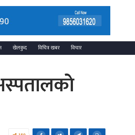
न
खेलकुद
विचित्र खबर
विचार
अस्पतालकाे