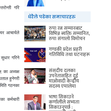
तरोन्ती गरि
धेरैले पढेका समाचारहरु
रुपा रत्न सम्मानबाट
विभिन्न ब्यक्ति सम्मानित,
यर आचार्यले
रुपा संगालो विमोचन
गण्डकी प्रदेश प्रहरी
गतिविधि तथा घटनाहरू
 सुधार गरिने
संसदीय दलका
९ का अध्यक्ष
उपनेतासहित दुई
्पताल हुनेगरी
माओवादी केन्द्रीय
सदस्य एमालेमा
समिति गठनका
भाषा सिकाउने
का कर्मचारी
कर्णालीले सभ्यता
सिकाउनुपर्छ :