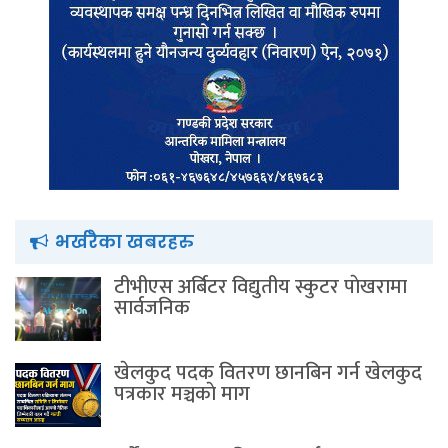
भर्खरैका खबरहरु
टीभीएस अर्बिटर विद्युतीय स्कुटर पाेखरामा
सार्वजनिक
खेलकुद पदक वितरण छानबिन गर्न खेलकुद
पत्रकार मञ्चकाे माग