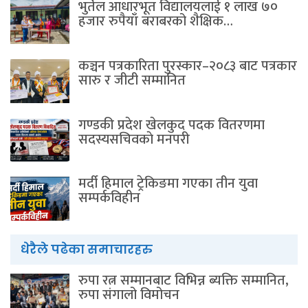
भुर्तेल आधारभूत विद्यालयलाई १ लाख ७०
हजार रुपैयाँ बराबरको शैक्षिक…
कञ्चन पत्रकारिता पुरस्कार–२०८३ बाट पत्रकार
सारु र जीटी सम्मानित
गण्डकी प्रदेश खेलकुद पदक वितरणमा
सदस्यसचिवकाे मनपरी
मर्दी हिमाल ट्रेकिङमा गएका तीन युवा
सम्पर्कविहीन
धेरैले पढेका समाचारहरु
रुपा रत्न सम्मानबाट विभिन्न ब्यक्ति सम्मानित,
रुपा संगालो विमोचन