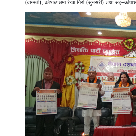
(वाग्मती), कोषाध्यक्षमा रेखा गिरी (सुनसरी) तथा सह–कोषाध