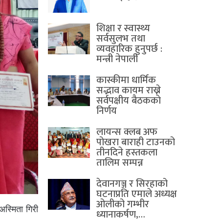
शिक्षा र स्वास्थ्य
सर्वसुलभ तथा
व्यवहारिक हुनुपर्छ :
मन्त्री नेपाली
कास्कीमा धार्मिक
सद्भाव कायम राख्ने
सर्वपक्षीय बैठककाे
निर्णय
लायन्स क्लब अफ
पोखरा बाराही टाउनको
तीनदिने हस्तकला
तालिम सम्पन्न
देवानगञ्ज र सिरहाको
घटनाप्रति एमाले अध्यक्ष
ओलीको गम्भीर
अस्मिता गिरी
ध्यानाकर्षण,…