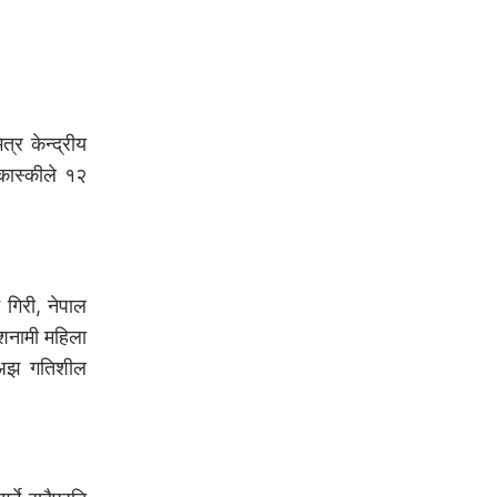
्र केन्द्रीय
 कास्कीले १२
म गिरी, नेपाल
दशनामी महिला
ई अझ गतिशील