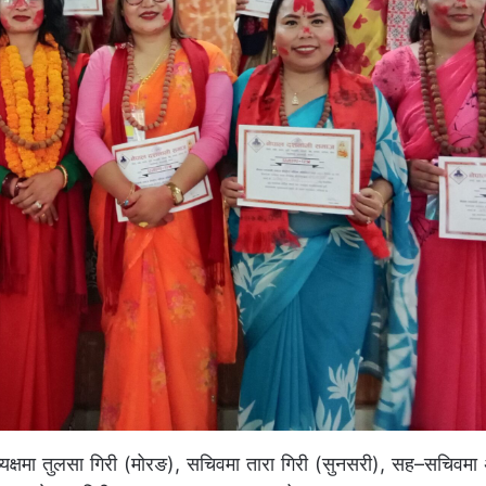
 उपाध्यक्षमा तुलसा गिरी (मोरङ), सचिवमा तारा गिरी (सुनसरी), सह–सचिवमा 