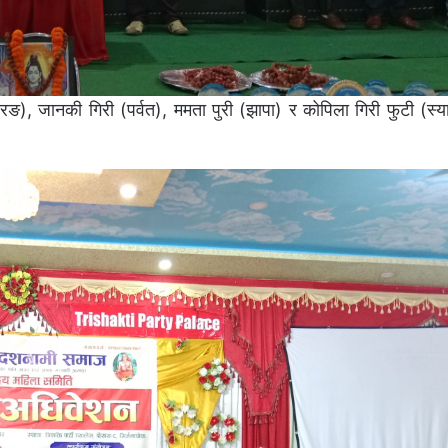
रङ), जानकी गिरी (पर्वत), ममता पुरी (झापा) र कोपिला गिरी फुटी (स्य