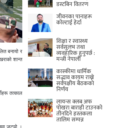
डस्टबिन वितरण
जीवनका पानाहरू
कोल्टाई हेर्दा
शिक्षा र स्वास्थ्य
सर्वसुलभ तथा
लित बनायो र
व्यवहारिक हुनुपर्छ :
मन्त्री नेपाली
राकाे शान्त
कास्कीमा धार्मिक
सद्भाव कायम राख्ने
सर्वपक्षीय बैठककाे
निर्णय
मीहरू तत्काल
लायन्स क्लब अफ
पोखरा बाराही टाउनको
तीनदिने हस्तकला
तालिम सम्पन्न
मा जुट्यो ।