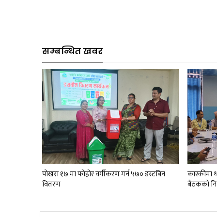
सम्बन्धित खवर
पाेखरा १७ मा फोहोर वर्गीकरण गर्न ५७० डस्टबिन
कास्कीमा धा
वितरण
बैठककाे नि