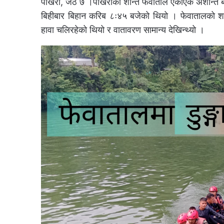
पोखरा, जेठ ७ ।पाेखराकाे शान्त फेवाताल एकाएक अशान्त बन
बिहीबार बिहान करिब ८ः४५ बजेको थियो । फेवातालको शान
हावा चलिरहेको थियो र वातावरण सामान्य देखिन्थ्यो ।