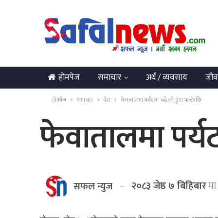
होमपेज
समाचार
अर्थ / व्यवसाय
जीव
English
होमपेज
समाचार
देश
फेवातालमा पर्यटक चढेको डुंगा पल्टेपछि
फेवातालमा पर्यट
२०८३ जेष्ठ ७ बिहिबार
मा 
सफल न्युज