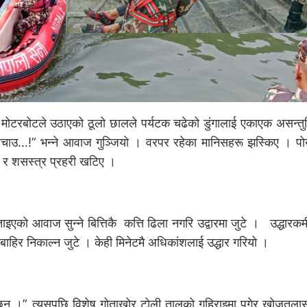
ोटरबोटले उठाएको ठूलो छालले पर्यटक चढेको डुंगालाई एकाएक असन्तु
बचाउ…!” भन्ने आवाज गुञ्जियो । वरपर रहेका मानिसहरू झस्किए । पाेख
ी र शसस्त्र प्रहरी खटिए ।
एकाे आवाज सुन्ने बित्तिकै कत्ति ढिला नगरि उद्वारमा जुटे । उद्धारकर्
मा बाहिर निकाल्न जुटे । केही मिनेटमै अधिकांशलाई उद्धार गरियो ।
न् ।” त्यसपछि विशेष गोताखोर टोली तालको गहिराइमा पुगेर खोजतलास