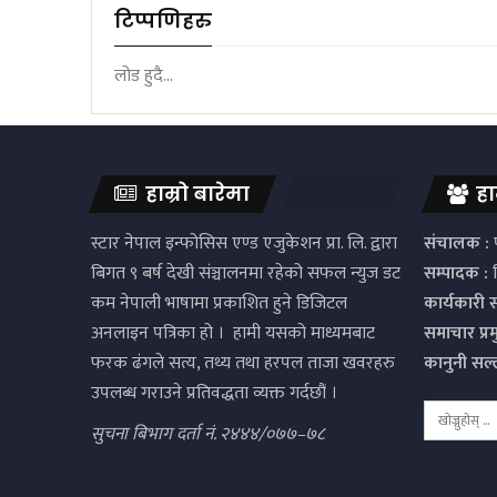
टिप्पणिहरु
लोड हुदै...
हाम्रो बारेमा
हा
स्टार नेपाल इन्फोसिस एण्ड एजुकेशन प्रा. लि. द्वारा
संचालक :
प
बिगत ९ बर्ष देखी संञ्चालनमा रहेको सफल न्युज डट
सम्पादक :
द
कम नेपाली भाषामा प्रकाशित हुने डिजिटल
कार्यकारी 
अनलाइन पत्रिका हो । हामी यसको माध्यमबाट
समाचार प्र
फरक ढंगले सत्य, तथ्य तथा हरपल ताजा खवरहरु
कानुनी सल
उपलब्ध गराउने प्रतिवद्धता व्यक्त गर्दछौं ।
सुचना बिभाग दर्ता नं. २४४४/०७७–७८