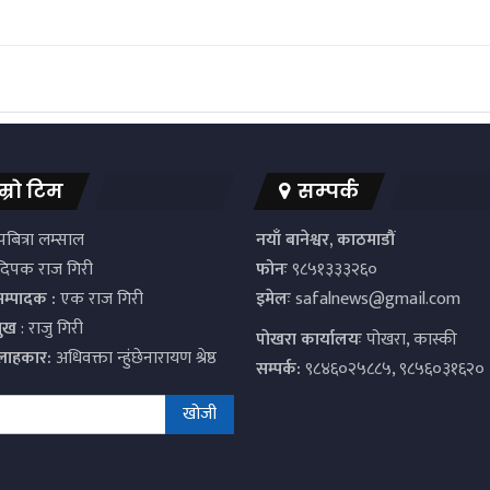
म्रो टिम
सम्पर्क
बित्रा लम्साल
नयाँ बानेश्वर, काठमाडौं
िपक राज गिरी
फोनः
९८५१३३३२६०
सम्पादक :
एक राज गिरी
इमेलः
safalnews@gmail.com
मुख
: राजु गिरी
पाेखरा कार्यालयः
पोखरा, कास्की
्लाहकार:
अधिवक्ता न्हुंछेनारायण श्रेष्ठ
सम्पर्क:
९८४६०२५८८५, ९८५६०३१६२०