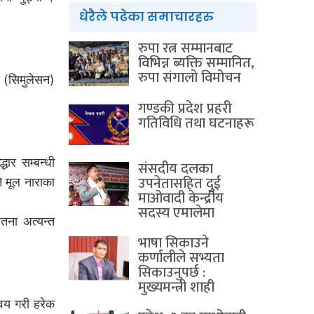
धेरैले पढेका समाचारहरु
रुपा रत्न सम्मानबाट
विभिन्न ब्यक्ति सम्मानित,
रुपा संगालो विमोचन
स (सिमुलेसन)
गण्डकी प्रदेश प्रहरी
गतिविधि तथा घटनाहरू
धार सम्बन्धी
संसदीय दलका
उपनेतासहित दुई
े मूल नाराका
माओवादी केन्द्रीय
सदस्य एमालेमा
ेतना अत्यन्त
भाषा सिकाउने
कर्णालीले सभ्यता
सिकाउनुपर्छ :
मुख्यमन्त्री शाही
्वय गरी हरेक