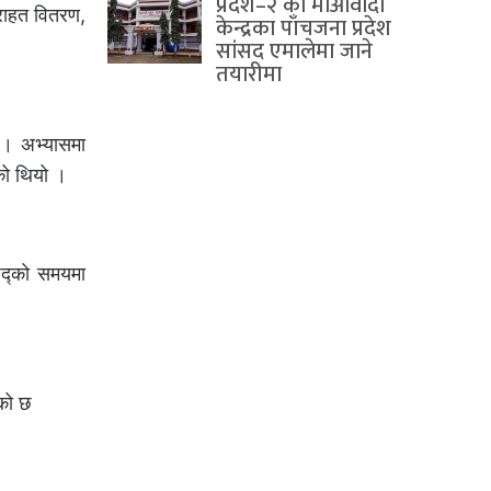
प्रदेश–२ का माओवादी
 राहत वितरण,
केन्द्रका पाँचजना प्रदेश
सांसद एमालेमा जाने
तयारीमा
ो । अभ्यासमा
को थियो ।
िपद्को समयमा
एको छ