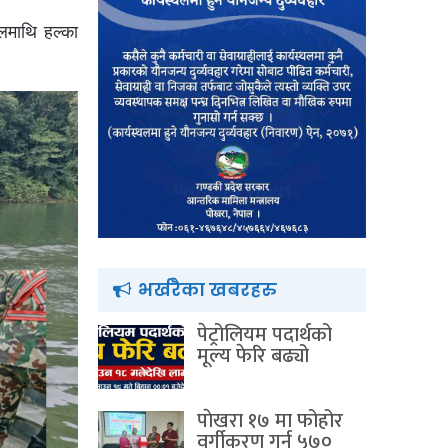
लमाथि हल्का
भर्खरैका खबरहरु
पेट्रोलियम पदार्थको
मूल्य फेरि बढ्यो
पाेखरा १७ मा फोहोर
वर्गीकरण गर्न ५७०