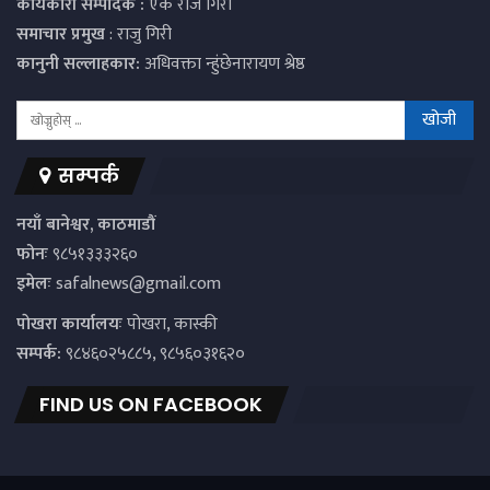
कार्यकारी सम्पादक :
एक राज गिरी
समाचार प्रमुख
: राजु गिरी
कानुनी सल्लाहकार:
अधिवक्ता न्हुंछेनारायण श्रेष्ठ
सम्पर्क
नयाँ बानेश्वर, काठमाडौं
फोनः
९८५१३३३२६०
इमेलः
safalnews@gmail.com
पाेखरा कार्यालयः
पोखरा, कास्की
सम्पर्क:
९८४६०२५८८५, ९८५६०३१६२०
FIND US ON FACEBOOK