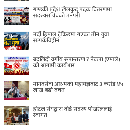
गण्डकी प्रदेश खेलकुद पदक वितरणमा
सदस्यसचिवकाे मनपरी
मर्दी हिमाल ट्रेकिङमा गएका तीन युवा
सम्पर्कविहीन
बदलिँदो वर्गीय रूपान्तरण र नेकपा (एमाले)
को आगामी कार्यभार
मानवसेवा आश्रमकाे‌ महायज्ञबाट ३ करोड ४५
लाख बढी बचत
होटल संघद्वारा बोर्ड सदस्य पोखरेललाई
स्वागत