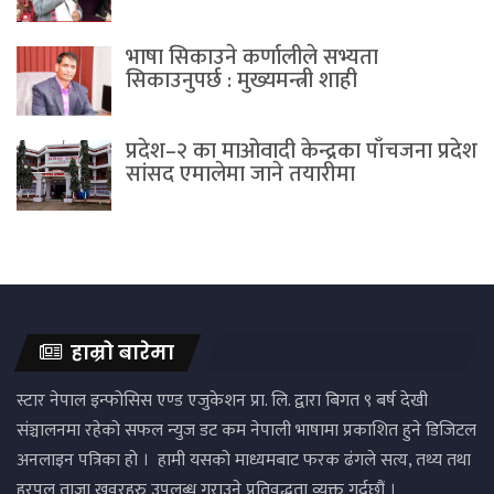
भाषा सिकाउने कर्णालीले सभ्यता
सिकाउनुपर्छ : मुख्यमन्त्री शाही
प्रदेश–२ का माओवादी केन्द्रका पाँचजना प्रदेश
सांसद एमालेमा जाने तयारीमा
हाम्रो बारेमा
स्टार नेपाल इन्फोसिस एण्ड एजुकेशन प्रा. लि. द्वारा बिगत ९ बर्ष देखी
संञ्चालनमा रहेको सफल न्युज डट कम नेपाली भाषामा प्रकाशित हुने डिजिटल
अनलाइन पत्रिका हो । हामी यसको माध्यमबाट फरक ढंगले सत्य, तथ्य तथा
हरपल ताजा खवरहरु उपलब्ध गराउने प्रतिवद्धता व्यक्त गर्दछौं ।