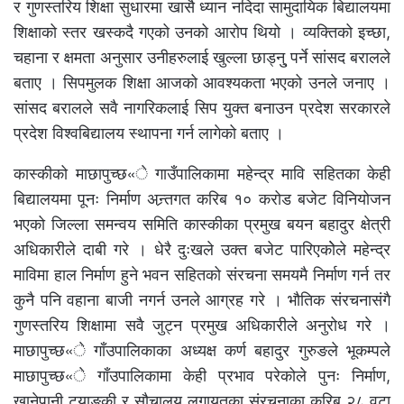
र गुणस्तरिय शिक्षा सुधारमा खासै ध्यान नदिदा सामुदायिक बिद्यालयमा
शिक्षाको स्तर खस्कदै गएको उनको आरोप थियो । व्यक्तिको इच्छा,
चहाना र क्षमता अनुसार उनीहरुलाई खुल्ला छाड्नु् पर्ने सांसद बरालले
बताए । सिपमुलक शिक्षा आजको आवश्यकता भएको उनले जनाए ।
सांसद बरालले सवै नागरिकलाई सिप युक्त बनाउन प्रदेश सरकारले
प्रदेश विश्वबिद्यालय स्थापना गर्न लागेको बताए ।
कास्कीको माछापुच्छ«े गाउँपालिकामा महेन्द्र मावि सहितका केही
बिद्यालयमा पूनः निर्माण अन्र्तगत करिब १० करोड बजेट विनियोजन
भएको जिल्ला समन्वय समिति कास्कीका प्रमुख बयन बहादुर क्षेत्री
अधिकारीले दाबी गरे । धेरै दुःखले उक्त बजेट पारिएकोेले महेन्द्र
माविमा हाल निर्माण हुने भवन सहितको संरचना समयमै निर्माण गर्न तर
कुनै पनि वहाना बाजी नगर्न उनले आग्रह गरे । भौतिक संरचनासंगै
गुणस्तरिय शिक्षामा सवै जुट्न प्रमुख अधिकारीले अनुरोध गरे ।
माछापुच्छ«े गाँउपालिकाका अध्यक्ष कर्ण बहादुर गुरुङले भूकम्पले
माछापुच्छ«े गाँउपालिकामा केही प्रभाव परेकोले पुनः निर्माण,
खानेपानी ट्याङकी र सौचालय लगायतका संरचनाका करिब २८ वटा