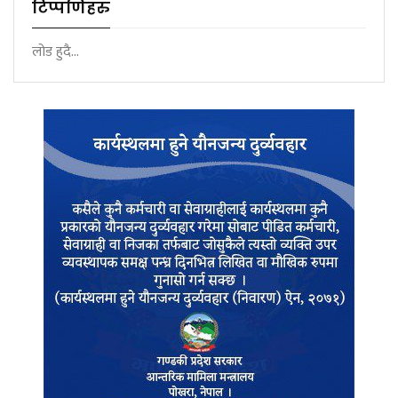
टिप्पणिहरु
लोड हुदै...