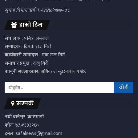
सुचना बिभाग दर्ता नं. २४४४/०७७–७८
हाम्रो टिम
संचालक :
पबित्रा लम्साल
सम्पादक :
दिपक राज गिरी
कार्यकारी सम्पादक :
एक राज गिरी
समाचार प्रमुख
: राजु गिरी
कानुनी सल्लाहकार:
अधिवक्ता न्हुंछेनारायण श्रेष्ठ
सम्पर्क
नयाँ बानेश्वर, काठमाडौं
फोनः
९८५१३३३२६०
इमेलः
safalnews@gmail.com