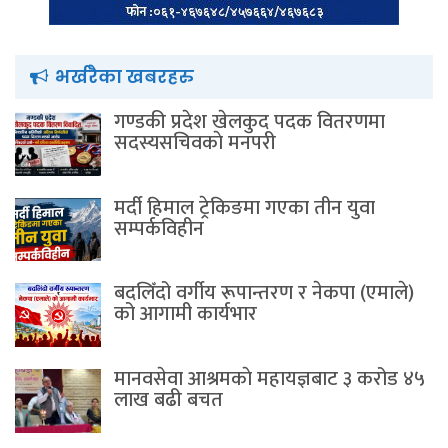
भर्खरैका खबरहरु
गण्डकी प्रदेश खेलकुद पदक वितरणमा
सदस्यसचिवकाे मनपरी
मर्दी हिमाल ट्रेकिङमा गएका तीन युवा
सम्पर्कविहीन
बदलिँदो वर्गीय रूपान्तरण र नेकपा (एमाले)
को आगामी कार्यभार
मानवसेवा आश्रमकाे‌ महायज्ञबाट ३ करोड ४५
लाख बढी बचत