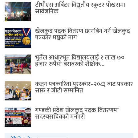
टीभीएस अर्बिटर विद्युतीय स्कुटर पाेखरामा
सार्वजनिक
खेलकुद पदक वितरण छानबिन गर्न खेलकुद
पत्रकार मञ्चकाे माग
भुर्तेल आधारभूत विद्यालयलाई १ लाख ७०
हजार रुपैयाँ बराबरको शैक्षिक…
कञ्चन पत्रकारिता पुरस्कार–२०८३ बाट पत्रकार
सारु र जीटी सम्मानित
गण्डकी प्रदेश खेलकुद पदक वितरणमा
सदस्यसचिवकाे मनपरी