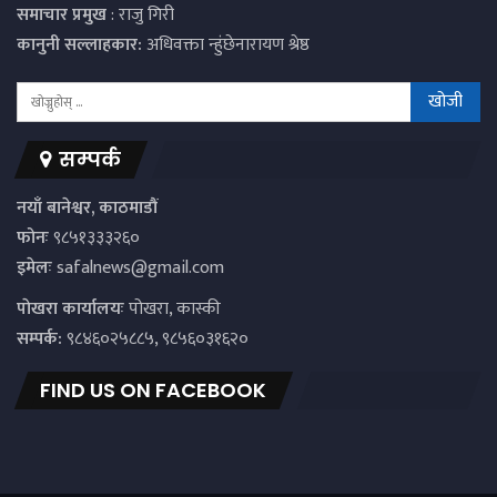
समाचार प्रमुख
: राजु गिरी
कानुनी सल्लाहकार:
अधिवक्ता न्हुंछेनारायण श्रेष्ठ
सम्पर्क
नयाँ बानेश्वर, काठमाडौं
फोनः
९८५१३३३२६०
इमेलः
safalnews@gmail.com
पाेखरा कार्यालयः
पोखरा, कास्की
सम्पर्क:
९८४६०२५८८५, ९८५६०३१६२०
FIND US ON FACEBOOK