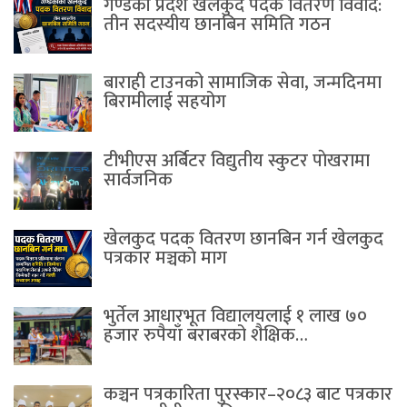
गण्डकी प्रदेश खेलकुद पदक वितरण विवाद:
तीन सदस्यीय छानबिन समिति गठन
बाराही टाउनको सामाजिक सेवा, जन्मदिनमा
बिरामीलाई सहयोग
टीभीएस अर्बिटर विद्युतीय स्कुटर पाेखरामा
सार्वजनिक
खेलकुद पदक वितरण छानबिन गर्न खेलकुद
पत्रकार मञ्चकाे माग
भुर्तेल आधारभूत विद्यालयलाई १ लाख ७०
हजार रुपैयाँ बराबरको शैक्षिक…
कञ्चन पत्रकारिता पुरस्कार–२०८३ बाट पत्रकार