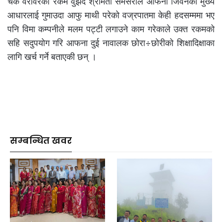
चेक वरावरको रकम वुझदै श्रीमती समसरीले आफनो जिवनको मुख्य
आधारलाई गुमाउदा आफु माथी परेको वज्रपातमा केही हदसम्ममा भए
पनि विमा कम्पनीले मलम पट्टी लगाउने काम गरेकाले उक्त रकमको
सहि सदुपयोग गरि आफना दुई नावालक छोरा÷छोरीको शिक्षादिक्षाका
लागि खर्च गर्ने बताएकी छन् ।
सम्बन्धित खवर