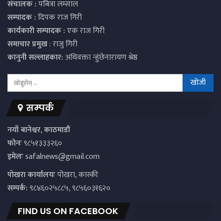
संचालक :
पबित्रा लम्साल
सम्पादक :
दिपक राज गिरी
कार्यकारी सम्पादक :
एक राज गिरी
समाचार प्रमुख
: राजु गिरी
कानुनी सल्लाहकार:
अधिवक्ता न्हुंछेनारायण श्रेष्ठ
सम्पर्क
नयाँ बानेश्वर, काठमाडौं
फोनः
९८५१३३३२६०
इमेलः
safalnews@gmail.com
पाेखरा कार्यालयः
पोखरा, कास्की
सम्पर्क:
९८४६०२५८८५, ९८५६०३१६२०
FIND US ON FACEBOOK