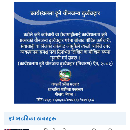
भर्खरैका खबरहरु