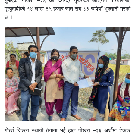
गुमाएका पोखरा –२६ का दिपेन्द्र गुरुङको आश्रीत परिवारलाई
मृत्युदावीको १४ लाख ३५ हजार सात सय ८३ रुपियाँ भुक्तानी गरेको
छ ।
गोर्खा जिल्ला स्थायी ठेगाना भई हाल पोखरा –२६ अर्घौमा टेक्टर