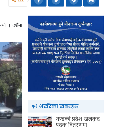
112
्यो । दशैँमा
भर्खरैका खबरहरु
गण्डकी प्रदेश खेलकुद
पदक वितरणमा