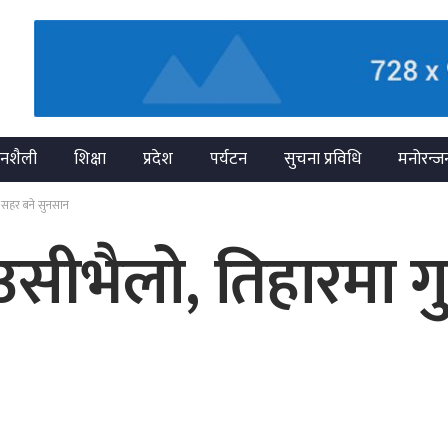
नशैली
शिक्षा
प्रदेश
पर्यटन
सुचना प्रविधि
मनोरन्ज
े सहर बने सुनसान
ेउसीभैलो, तिहारमा ग