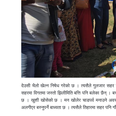
देउसी भैलो खेल्न निषेध गरेको छ । त्यसैले गुलजार सहर
सहरमा विगतमा जस्तो झिलीमिति बत्ति पनि बलेका छैन् । ब
छ । खुशी खोसेको छ । मन खोलेर चाडपर्व मनाउने अवस्थ
अलगीएर बस्नुपर्ने बाध्यता छ । त्यसैले तिहारमा सहर पनि ग