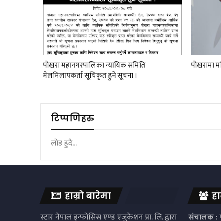
पाेखरा महानगरपालिका न्यायिक समिति
पोखरामा मह
मेलमिलापकर्ता सूचिकृत हुने सूचना ।
टिप्पणिहरु
लोड हुदै...
हाम्रो बारेमा
हा
स्टार नेपाल इन्फोसिस एण्ड एजुकेशन प्रा. लि. द्वारा
संचालक :
प