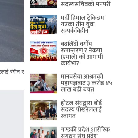
सदस्यसचिवकाे मनपरी
मर्दी हिमाल ट्रेकिङमा
गएका तीन युवा
सम्पर्कविहीन
बदलिँदो वर्गीय
रूपान्तरण र नेकपा
(एमाले) को आगामी
कार्यभार
रलाई रंगीन र
मानवसेवा आश्रमकाे‌
महायज्ञबाट ३ करोड ४५
लाख बढी बचत
होटल संघद्वारा बोर्ड
सदस्य पोखरेललाई
स्वागत
गण्डकी प्रदेश शारीरिक
सुगठन संघ प्रदेश