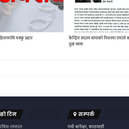
िलामाथि चक्कु प्रहार
केन्द्रिय सदस्य थापाकाे निधनमा एमाले का
दुख ब्यक्त
म्रो टिम
सम्पर्क
बित्रा लम्साल
नयाँ बानेश्वर, काठमाडौं