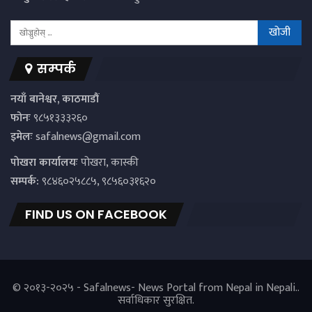
सम्पर्क
नयाँ बानेश्वर, काठमाडौं
फोनः
९८५१३३३२६०
इमेलः
safalnews@gmail.com
पाेखरा कार्यालयः
पोखरा, कास्की
सम्पर्क:
९८४६०२५८८५, ९८५६०३१६२०
FIND US ON FACEBOOK
© २०१३-२०२५ - Safalnews- News Portal from Nepal in Nepali..
सर्वाधिकार सुरक्षित.