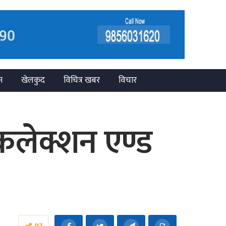
न
खेलकुद
विचित्र खबर
विचार
 कलेक्शन एण्ड