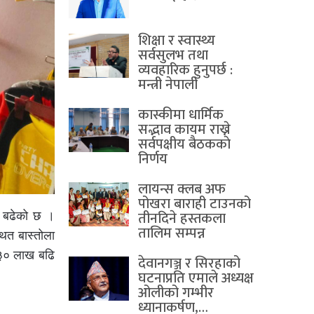
शिक्षा र स्वास्थ्य
सर्वसुलभ तथा
व्यवहारिक हुनुपर्छ :
मन्त्री नेपाली
कास्कीमा धार्मिक
सद्भाव कायम राख्ने
सर्वपक्षीय बैठककाे
निर्णय
लायन्स क्लब अफ
पोखरा बाराही टाउनको
तीनदिने हस्तकला
रै बढेको छ ।
तालिम सम्पन्न
ित बास्तोला
े ३० लाख बढि
देवानगञ्ज र सिरहाको
घटनाप्रति एमाले अध्यक्ष
ओलीको गम्भीर
ध्यानाकर्षण,…