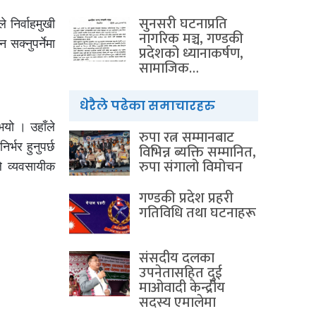
सुनसरी घटनाप्रति
 निर्वाहमुखी
नागरिक मञ्च, गण्डकी
 सक्नुपर्नेमा
प्रदेशको ध्यानाकर्षण,
सामाजिक…
धेरैले पढेका समाचारहरु
ुभयो । उहाँले
रुपा रत्न सम्मानबाट
्भर हुनुपर्छ
विभिन्न ब्यक्ति सम्मानित,
रुपा संगालो विमोचन
े व्यवसायीक
गण्डकी प्रदेश प्रहरी
गतिविधि तथा घटनाहरू
संसदीय दलका
उपनेतासहित दुई
माओवादी केन्द्रीय
सदस्य एमालेमा