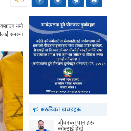
97
श लकडाउन भयो
बैलाई समस्या
भर्खरैका खबरहरु
जीवनका पानाहरू
कोल्टाई हेर्दा