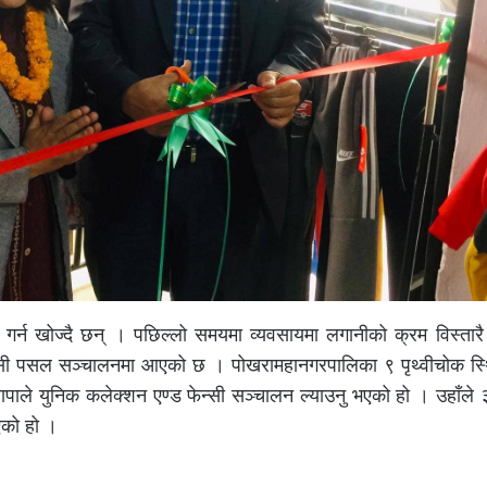
ी गर्न खोज्दै छन् । पछिल्लो समयमा व्यवसायमा लगानीको क्रम विस्ता
फेन्सी पसल सञ्चालनमा आएको छ । पोखरामहानगरपालिका ९ पृथ्वीचोक स्थ
थापाले युनिक कलेक्शन एण्ड फेन्सी सञ्चालन ल्याउनु भएको हो । उहाँल
एको हो ।