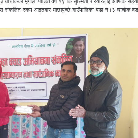
नं ३ घाचोकका मृगौला पीडित वर्ष १९ कि सुस्मिता परियारलाई आर्थिक सह
धारा संकलित रकम आइतबार माछापुच्छे गाउँपालिका वडा न।३ घाचोक वडा