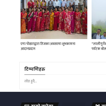
एगा पोखराद्वारा तिजका अवसरमा शुभकामना
“लालीगुराँस
आदानप्रदान
पर्यटक बो
टिप्पणिहरु
लोड हुदै...