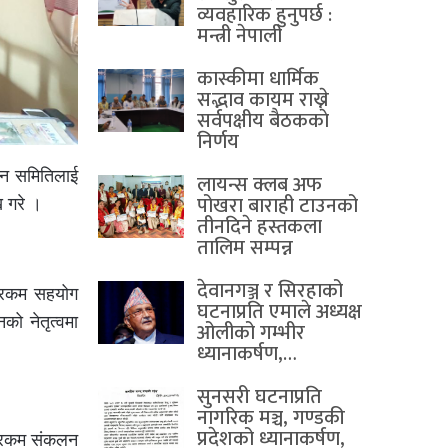
व्यवहारिक हुनुपर्छ :
मन्त्री नेपाली
कास्कीमा धार्मिक
सद्भाव कायम राख्ने
सर्वपक्षीय बैठककाे
निर्णय
ंलन समितिलाई
लायन्स क्लब अफ
पोखरा बाराही टाउनको
ख गरे ।
तीनदिने हस्तकला
तालिम सम्पन्न
देवानगञ्ज र सिरहाको
ार रकम सहयोग
घटनाप्रति एमाले अध्यक्ष
ो नेतृत्वमा
ओलीको गम्भीर
ध्यानाकर्षण,…
सुनसरी घटनाप्रति
नागरिक मञ्च, गण्डकी
प्रदेशको ध्यानाकर्षण,
२ रकम संकलन