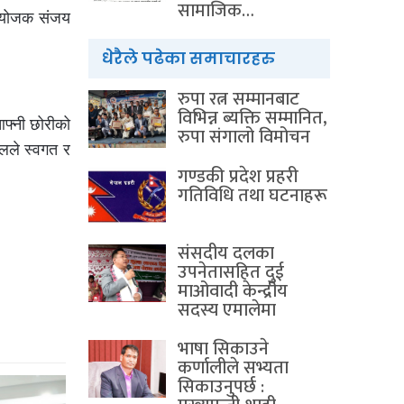
सामाजिक…
संयोजक संजय
धेरैले पढेका समाचारहरु
रुपा रत्न सम्मानबाट
विभिन्न ब्यक्ति सम्मानित,
आफ्नी छोरीको
रुपा संगालो विमोचन
ालले स्वगत र
गण्डकी प्रदेश प्रहरी
गतिविधि तथा घटनाहरू
संसदीय दलका
उपनेतासहित दुई
माओवादी केन्द्रीय
सदस्य एमालेमा
भाषा सिकाउने
कर्णालीले सभ्यता
सिकाउनुपर्छ :