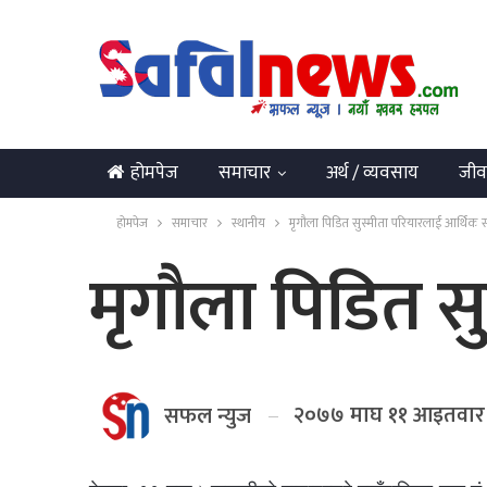
होमपेज
समाचार
अर्थ / व्यवसाय
जीव
English
होमपेज
समाचार
स्थानीय
मृगौला पिडित सुस्मीता परियारलाई आर्थिक
मृगौला पिडित स
२०७७ माघ ११ आइतवार
सफल न्युज