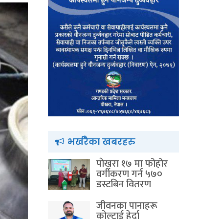
भर्खरैका खबरहरु
पाेखरा १७ मा फोहोर
वर्गीकरण गर्न ५७०
डस्टबिन वितरण
जीवनका पानाहरू
कोल्टाई हेर्दा