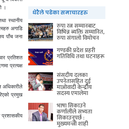
हो ।
धेरैले पढेका समाचारहरु
तथा स्थानीय
रुपा रत्न सम्मानबाट
रमहरु अगाडि
विभिन्न ब्यक्ति सम्मानित,
रुपा संगालो विमोचन
सय पाँच जना
गण्डकी प्रदेश प्रहरी
गतिविधि तथा घटनाहरू
चार प्रतिशत
ा प्रत्यक्ष
संसदीय दलका
उपनेतासहित दुई
माओवादी केन्द्रीय
ज अधिकारीले
सदस्य एमालेमा
िएको प्रमुख
भाषा सिकाउने
कर्णालीले सभ्यता
ख प्रशासकीय
सिकाउनुपर्छ :
मुख्यमन्त्री शाही