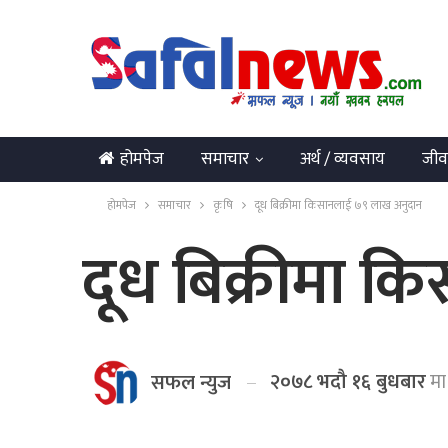
होमपेज
समाचार
अर्थ / व्यवसाय
जीव
English
होमपेज
समाचार
कृषि
दूध बिक्रीमा किसानलाई ७९ लाख अनुदान
दूध बिक्रीमा 
२०७८ भदौ १६ बुधबार
मा
सफल न्युज