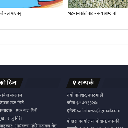
ले मल पाएनन्
भटमास खेतीबाट मनग्य आम्दानी
म्रो टिम
सम्पर्क
बित्रा लम्साल
नयाँ बानेश्वर, काठमाडौं
िपक राज गिरी
फोनः
९८५१३३३२६०
सम्पादक :
एक राज गिरी
इमेलः
safalnews@gmail.com
मुख
: राजु गिरी
पाेखरा कार्यालयः
पोखरा, कास्की
्लाहकार:
अधिवक्ता न्हुंछेनारायण श्रेष्ठ