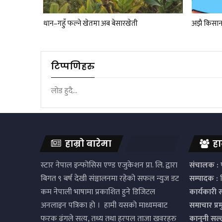
धान–गहुँ फल्ने खेतमा अब बेसारखेती
अझै किसान
टिप्पणिहरु
लोड हुदै...
हाम्रो बारेमा
हा
स्टार नेपाल इन्फोसिस एण्ड एजुकेशन प्रा. लि. द्वारा
संचालक :
प
बिगत ९ बर्ष देखी संञ्चालनमा रहेको सफल न्युज डट
सम्पादक :
द
कम नेपाली भाषामा प्रकाशित हुने डिजिटल
कार्यकारी 
अनलाइन पत्रिका हो । हामी यसको माध्यमबाट
समाचार प्र
फरक ढंगले सत्य, तथ्य तथा हरपल ताजा खवरहरु
कानुनी सल