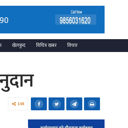
न
खेलकुद
विचित्र खबर
विचार
नुदान
148