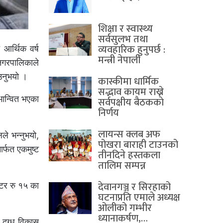
शिक्षा र स्वास्थ्य
सर्वसुलभ तथा
व्यवहारिक हुनुपर्छ :
आर्थिक वर्ष
मन्त्री नेपाली
नगरपालिकाले
उनुभयो ।
कास्कीमा धार्मिक
सद्भाव कायम राख्ने
ान्वित भएका
सर्वपक्षीय बैठककाे
निर्णय
लायन्स क्लब अफ
ले भन्नुभयो,
पोखरा बाराही टाउनको
र्फत एकमुष्ट
तीनदिने हस्तकला
तालिम सम्पन्न
देवानगञ्ज र सिरहाको
टर रु १५ का
घटनाप्रति एमाले अध्यक्ष
ओलीको गम्भीर
ध्यानाकर्षण,…
दूग्ध विकास