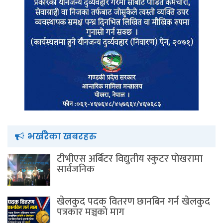
भर्खरैका खबरहरु
टीभीएस अर्बिटर विद्युतीय स्कुटर पाेखरामा
सार्वजनिक
खेलकुद पदक वितरण छानबिन गर्न खेलकुद
पत्रकार मञ्चकाे माग