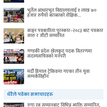
भुर्तेल आधारभूत विद्यालयलाई १ लाख ७०
हजार रुपैयाँ बराबरको शैक्षिक…
कञ्चन पत्रकारिता पुरस्कार–२०८३ बाट पत्रकार
सारु र जीटी सम्मानित
गण्डकी प्रदेश खेलकुद पदक वितरणमा
सदस्यसचिवकाे मनपरी
मर्दी हिमाल ट्रेकिङमा गएका तीन युवा
सम्पर्कविहीन
धेरैले पढेका समाचारहरु
रुपा रत्न सम्मानबाट विभिन्न ब्यक्ति सम्मानित,