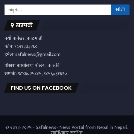
सम्पर्क
नयाँ बानेश्वर, काठमाडौं
फोनः
९८५१३३३२६०
इमेलः
safalnews@gmail.com
पाेखरा कार्यालयः
पोखरा, कास्की
सम्पर्क:
९८४६०२५८८५, ९८५६०३१६२०
FIND US ON FACEBOOK
© २०१३-२०२५ - Safalnews- News Portal from Nepal in Nepali..
सर्वाधिकार सुरक्षित.