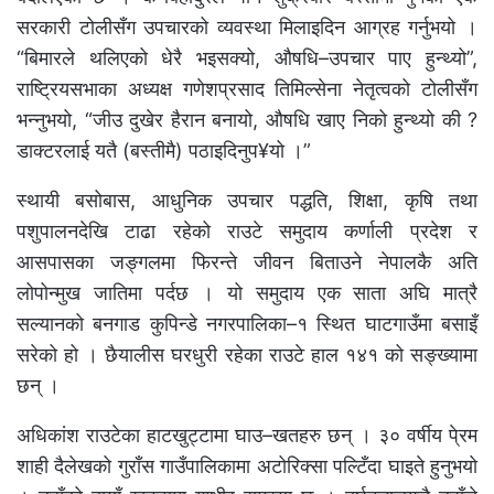
सरकारी टोलीसँग उपचारको व्यवस्था मिलाइदिन आग्रह गर्नुभयो ।
“बिमारले थलिएको धेरै भइसक्यो, औषधि–उपचार पाए हुन्थ्यो”,
राष्ट्रियसभाका अध्यक्ष गणेशप्रसाद तिमिल्सेना नेतृत्वको टोलीसँग
भन्नुभयो, “जीउ दुखेर हैरान बनायो, औषधि खाए निको हुन्थ्यो की ?
डाक्टरलाई यतै (बस्तीमै) पठाइदिनुप¥यो ।”
स्थायी बसोबास, आधुनिक उपचार पद्धति, शिक्षा, कृषि तथा
पशुपालनदेखि टाढा रहेको राउटे समुदाय कर्णाली प्रदेश र
आसपासका जङ्गलमा फिरन्ते जीवन बिताउने नेपालकै अति
लोपोन्मुख जातिमा पर्दछ । यो समुदाय एक साता अघि मात्रै
सल्यानको बनगाड कुपिन्डे नगरपालिका–१ स्थित घाटगाउँमा बसाइँ
सरेको हो । छैयालीस घरधुरी रहेका राउटे हाल १४१ को सङ्ख्यामा
छन् ।
अधिकांश राउटेका हाटखुट्टामा घाउ–खतहरु छन् । ३० वर्षीय पे्रम
शाही दैलेखको गुराँस गाउँपालिकामा अटोरिक्सा पल्टिँदा घाइते हुनुभयो