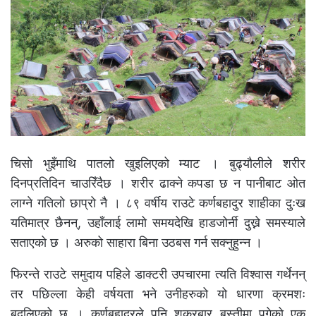
चिसो भुइँमाथि पातलो खुइलिएको म्याट । बुढ्यौलीले शरीर
दिनप्रतिदिन चाउरिँदैछ । शरीर ढाक्ने कपडा छ न पानीबाट ओत
लाग्ने गतिलो छाप्रो नै । ८९ वर्षीय राउटे कर्णबहादुर शाहीका दुःख
यतिमात्र छैनन्, उहाँलाई लामो समयदेखि हाडजोर्नी दुख्ने समस्याले
सताएको छ । अरुको साहारा बिना उठबस गर्न सक्नुहुन्न ।
फिरन्ते राउटे समुदाय पहिले डाक्टरी उपचारमा त्यति विश्वास गर्थेनन्
तर पछिल्ला केही वर्षयता भने उनीहरुको यो धारणा क्रमशः
बदलिएको छ । कर्णबहादुरले पनि शुक्रबार बस्तीमा पुगेको एक