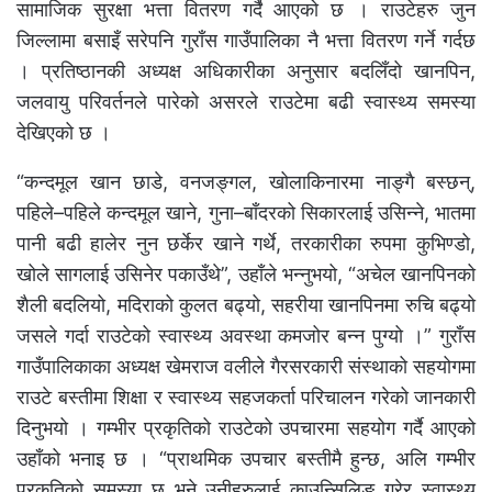
सामाजिक सुरक्षा भत्ता वितरण गर्दै आएको छ । राउटेहरु जुन
जिल्लामा बसाइँ सरेपनि गुराँस गाउँपालिका नै भत्ता वितरण गर्ने गर्दछ
। प्रतिष्ठानकी अध्यक्ष अधिकारीका अनुसार बदलिँदो खानपिन,
जलवायु परिवर्तनले पारेको असरले राउटेमा बढी स्वास्थ्य समस्या
देखिएको छ ।
“कन्दमूल खान छाडे, वनजङ्गल, खोलाकिनारमा नाङ्गै बस्छन्,
पहिले–पहिले कन्दमूल खाने, गुना–बाँदरको सिकारलाई उसिन्ने, भातमा
पानी बढी हालेर नुन छर्केर खाने गर्थे, तरकारीका रुपमा कुभिण्डो,
खोले सागलाई उसिनेर पकाउँथे”, उहाँले भन्नुभयो, “अचेल खानपिनको
शैली बदलियो, मदिराको कुलत बढ्यो, सहरीया खानपिनमा रुचि बढ्यो
जसले गर्दा राउटेको स्वास्थ्य अवस्था कमजोर बन्न पुग्यो ।” गुराँस
गाउँपालिकाका अध्यक्ष खेमराज वलीले गैरसरकारी संस्थाको सहयोगमा
राउटे बस्तीमा शिक्षा र स्वास्थ्य सहजकर्ता परिचालन गरेको जानकारी
दिनुभयो । गम्भीर प्रकृतिको राउटेको उपचारमा सहयोग गर्दै आएको
उहाँको भनाइ छ । “प्राथमिक उपचार बस्तीमै हुन्छ, अलि गम्भीर
प्रकृतिको समस्या छ भने उनीहरुलाई काउन्सिलिङ गरेर स्वास्थ्य