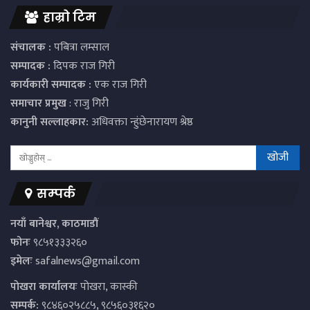
हाम्रो टिम
संचालक :
पबित्रा लम्साल
सम्पादक :
दिपक राज गिरी
कार्यकारी सम्पादक :
एक राज गिरी
समाचार प्रमुख
: राजु गिरी
कानुनी सल्लाहकार:
अधिवक्ता न्हुंछेनारायण श्रेष्ठ
सम्पर्क
नयाँ बानेश्वर, काठमाडौं
फोनः
९८५१३३३२६०
इमेलः
safalnews@gmail.com
पाेखरा कार्यालयः
पोखरा, कास्की
सम्पर्क:
९८४६०२५८८५, ९८५६०३१६२०