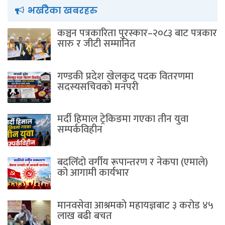
भर्खरैका खबरहरु
कञ्चन पत्रकारिता पुरस्कार–२०८३ बाट पत्रकार
सारु र जीटी सम्मानित
गण्डकी प्रदेश खेलकुद पदक वितरणमा
सदस्यसचिवकाे मनपरी
मर्दी हिमाल ट्रेकिङमा गएका तीन युवा
सम्पर्कविहीन
बदलिँदो वर्गीय रूपान्तरण र नेकपा (एमाले)
को आगामी कार्यभार
मानवसेवा आश्रमकाे‌ महायज्ञबाट ३ करोड ४५
लाख बढी बचत