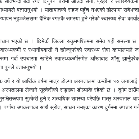
भन्दा बढी रगत दिनुपर्ने बिरामी आउँदा सेना, प्रहरी र स्वास्थ्यकर्म
ाध्यायले बताउनुभयो । यातायातको सहज पहुँच नभएको डोल्पामा सबैभन्द
न नहुञ्जेलसम्म दैनिक रगतकै समस्या हुने गरेको स्वास्थ्य सेवा कार्य
धान भएको छ । छिमेकी जिल्ला रुकुमपश्चिममा समेत यही समस्या छ 
वास्थ्यकर्मी र स्थानीयवासी नै खोज्नुपरेको स्वास्थ्य सेवा कार्यालयल
म्म गर्दा उपचारमा खटिने स्वास्थ्यकर्मीसमेत आँखाबाट आँसु झार्नुपरे
जा पुनले बताउनुभयो ।
 वर्ष र यो आर्थिक वर्षमा मात्र डोल्पा अस्पतालमा कम्तीमा १० जनाला
अस्पतालमा लैजाने सुत्केरीको सङ्ख्या डोल्पाकै रहेको छ । दुर्गम ठाउँमा 
क्षितरूपमा सुत्केरी हुने र अत्यधिक समस्या परेपछि मात्र अस्पताल 
 पर्याप्त उपकरणका साथै स्रोत, साधन नभएका कारण दुर्गममा उपचार गर्न 