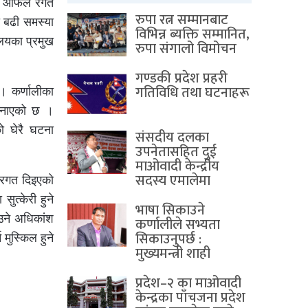
ी आफैँले रगत
रुपा रत्न सम्मानबाट
ा बढी समस्या
विभिन्न ब्यक्ति सम्मानित,
ालयका प्रमुख
रुपा संगालो विमोचन
गण्डकी प्रदेश प्रहरी
गतिविधि तथा घटनाहरू
। कर्णालीका
े जनाएको छ ।
को घेरै घटना
संसदीय दलका
उपनेतासहित दुई
माओवादी केन्द्रीय
सदस्य एमालेमा
ई रगत दिइएको
सुत्केरी हुने
भाषा सिकाउने
आउने अधिकांश
कर्णालीले सभ्यता
सिकाउनुपर्छ :
मुस्किल हुने
मुख्यमन्त्री शाही
प्रदेश–२ का माओवादी
केन्द्रका पाँचजना प्रदेश