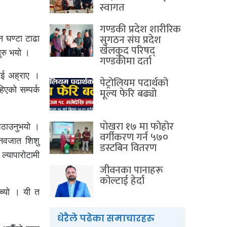
स्वागत
गण्डकी प्रदेश शारीरिक
सुगठन संघ प्रदेश
न घण्टा टाढा
खेलकुद परिषद्
ुरु भयो ।
गण्डकीमा दर्ता
लाई अह्राए ।
पेट्रोलियम पदार्थको
िएको सम्पर्क
मूल्य फेरि बढ्यो
पाेखरा १७ मा फोहोर
 पठाउनुभयो ।
वर्गीकरण गर्न ५७०
 नवजात शिशु
डस्टबिन वितरण
्यापारोटामी
जीवनका पानाहरू
कोल्टाई हेर्दा
च्यो । यी त
धेरैले पढेका समाचारहरु