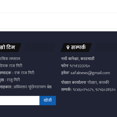
म्रो टिम
सम्पर्क
बित्रा लम्साल
नयाँ बानेश्वर, काठमाडौं
िपक राज गिरी
फोनः
९८५१३३३२६०
सम्पादक :
एक राज गिरी
इमेलः
safalnews@gmail.com
मुख
: राजु गिरी
पाेखरा कार्यालयः
पोखरा, कास्की
्लाहकार:
अधिवक्ता न्हुंछेनारायण श्रेष्ठ
सम्पर्क:
९८४६०२५८८५, ९८५६०३१६२०