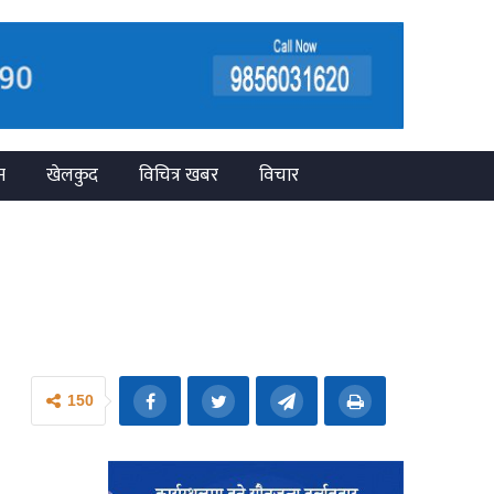
न
खेलकुद
विचित्र खबर
विचार
150