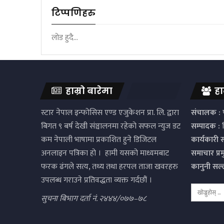
टिप्पणिहरु
लोड हुदै...
हाम्रो बारेमा
हा
स्टार नेपाल इन्फोसिस एण्ड एजुकेशन प्रा. लि. द्वारा
संचालक :
प
बिगत ९ बर्ष देखी संञ्चालनमा रहेको सफल न्युज डट
सम्पादक :
द
कम नेपाली भाषामा प्रकाशित हुने डिजिटल
कार्यकारी 
अनलाइन पत्रिका हो । हामी यसको माध्यमबाट
समाचार प्र
फरक ढंगले सत्य, तथ्य तथा हरपल ताजा खवरहरु
कानुनी सल
उपलब्ध गराउने प्रतिवद्धता व्यक्त गर्दछौं ।
सुचना बिभाग दर्ता नं. २४४४/०७७–७८