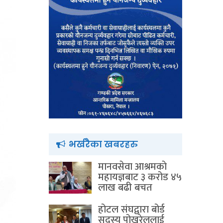
भर्खरैका खबरहरु
मानवसेवा आश्रमकाे‌
महायज्ञबाट ३ करोड ४५
लाख बढी बचत
होटल संघद्वारा बोर्ड
सदस्य पोखरेललाई