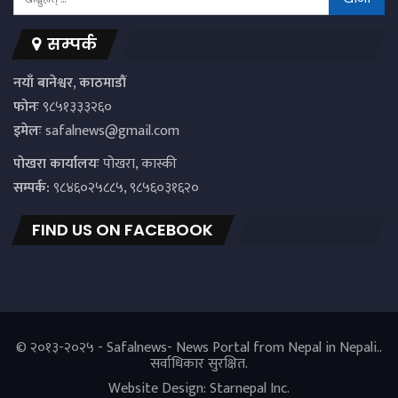
सम्पर्क
नयाँ बानेश्वर, काठमाडौं
फोनः
९८५१३३३२६०
इमेलः
safalnews@gmail.com
पाेखरा कार्यालयः
पोखरा, कास्की
सम्पर्क:
९८४६०२५८८५, ९८५६०३१६२०
FIND US ON FACEBOOK
© २०१३-२०२५ - Safalnews- News Portal from Nepal in Nepali..
सर्वाधिकार सुरक्षित.
Website Design:
Starnepal Inc.