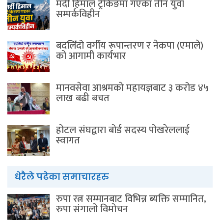
मर्दी हिमाल ट्रेकिङमा गएका तीन युवा
सम्पर्कविहीन
बदलिँदो वर्गीय रूपान्तरण र नेकपा (एमाले)
को आगामी कार्यभार
मानवसेवा आश्रमकाे‌ महायज्ञबाट ३ करोड ४५
लाख बढी बचत
होटल संघद्वारा बोर्ड सदस्य पोखरेललाई
स्वागत
धेरैले पढेका समाचारहरु
रुपा रत्न सम्मानबाट विभिन्न ब्यक्ति सम्मानित,
रुपा संगालो विमोचन