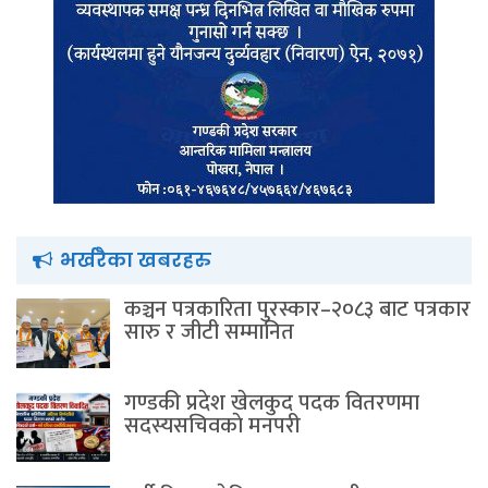
भर्खरैका खबरहरु
कञ्चन पत्रकारिता पुरस्कार–२०८३ बाट पत्रकार
सारु र जीटी सम्मानित
गण्डकी प्रदेश खेलकुद पदक वितरणमा
सदस्यसचिवकाे मनपरी