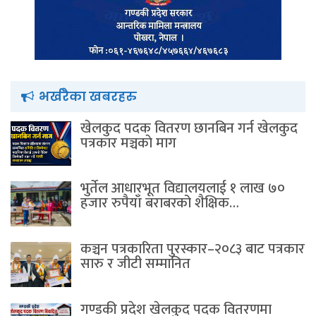
भर्खरैका खबरहरु
खेलकुद पदक वितरण छानबिन गर्न खेलकुद
पत्रकार मञ्चकाे माग
भुर्तेल आधारभूत विद्यालयलाई १ लाख ७०
हजार रुपैयाँ बराबरको शैक्षिक…
कञ्चन पत्रकारिता पुरस्कार–२०८३ बाट पत्रकार
सारु र जीटी सम्मानित
गण्डकी प्रदेश खेलकुद पदक वितरणमा