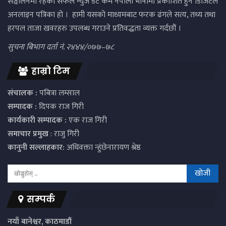
संञ्चालनमा रहेको सफल न्युज डट कम नेपाली भाषामा प्रकाशित हुने डिजिटल
अनलाइन पत्रिका हो । हामी यसको माध्यमबाट फरक ढंगले सत्य, तथ्य तथा
हरपल ताजा खवरहरु उपलब्ध गराउने प्रतिवद्धता व्यक्त गर्दछौं ।
सुचना बिभाग दर्ता नं. २४४४/०७७–७८
हाम्रो टिम
संचालक :
पबित्रा लम्साल
सम्पादक :
दिपक राज गिरी
कार्यकारी सम्पादक :
एक राज गिरी
समाचार प्रमुख
: राजु गिरी
कानुनी सल्लाहकार:
अधिवक्ता न्हुंछेनारायण श्रेष्ठ
सम्पर्क
नयाँ बानेश्वर, काठमाडौं