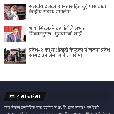
संसदीय दलका उपनेतासहित दुई माओवादी
केन्द्रीय सदस्य एमालेमा
भाषा सिकाउने कर्णालीले सभ्यता
सिकाउनुपर्छ : मुख्यमन्त्री शाही
प्रदेश–२ का माओवादी केन्द्रका पाँचजना प्रदेश
सांसद एमालेमा जाने तयारीमा
हाम्रो बारेमा
स्टार नेपाल इन्फोसिस एण्ड एजुकेशन प्रा. लि. द्वारा बिगत ९ बर्ष देखी