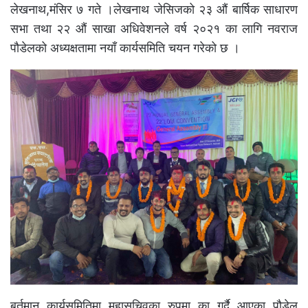
लेखनाथ,मंसिर ७ गते ।लेखनाथ जेसिजको २३ औं बार्षिक साधारण
सभा तथा २२ औं साखा अधिवेशनले वर्ष २०२१ का लागि नवराज
पौडेलको अध्यक्षतामा नयाँ कार्यसमिति चयन गरेको छ ।
बर्तमान कार्यसमितिमा महासचिवका रुपमा का गर्दै आएका पौडेल