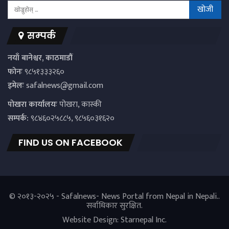
सम्पर्क
नयाँ बानेश्वर, काठमाडौं
फोनः
९८५१३३३२६०
इमेलः
safalnews@gmail.com
पाेखरा कार्यालयः
पोखरा, कास्की
सम्पर्क:
९८४६०२५८८५, ९८५६०३१६२०
FIND US ON FACEBOOK
© २०१३-२०२५ - Safalnews- News Portal from Nepal in Nepali..
सर्वाधिकार सुरक्षित.
Website Design:
Starnepal Inc.