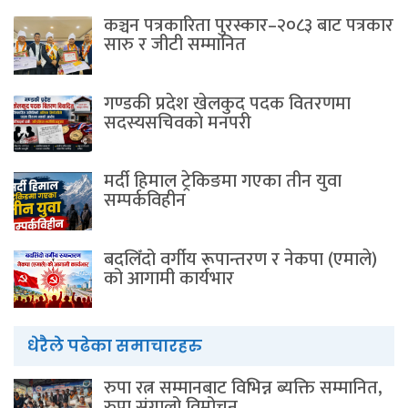
कञ्चन पत्रकारिता पुरस्कार–२०८३ बाट पत्रकार
सारु र जीटी सम्मानित
गण्डकी प्रदेश खेलकुद पदक वितरणमा
सदस्यसचिवकाे मनपरी
मर्दी हिमाल ट्रेकिङमा गएका तीन युवा
सम्पर्कविहीन
बदलिँदो वर्गीय रूपान्तरण र नेकपा (एमाले)
को आगामी कार्यभार
धेरैले पढेका समाचारहरु
रुपा रत्न सम्मानबाट विभिन्न ब्यक्ति सम्मानित,
रुपा संगालो विमोचन