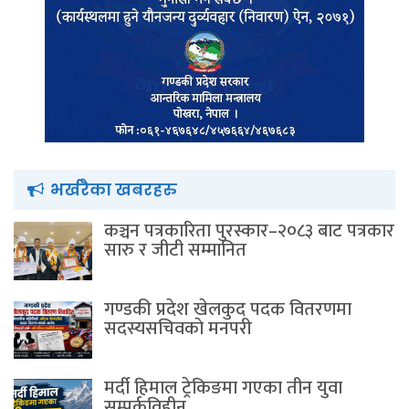
भर्खरैका खबरहरु
कञ्चन पत्रकारिता पुरस्कार–२०८३ बाट पत्रकार
सारु र जीटी सम्मानित
गण्डकी प्रदेश खेलकुद पदक वितरणमा
सदस्यसचिवकाे मनपरी
मर्दी हिमाल ट्रेकिङमा गएका तीन युवा
सम्पर्कविहीन