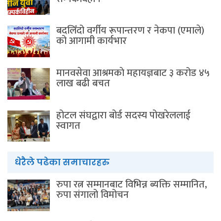
बदलिँदो वर्गीय रूपान्तरण र नेकपा (एमाले)
को आगामी कार्यभार
मानवसेवा आश्रमकाे‌ महायज्ञबाट ३ करोड ४५
लाख बढी बचत
होटल संघद्वारा बोर्ड सदस्य पोखरेललाई
स्वागत
धेरैले पढेका समाचारहरु
रुपा रत्न सम्मानबाट विभिन्न ब्यक्ति सम्मानित,
रुपा संगालो विमोचन