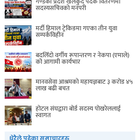
गण्डकी प्रदेश खेलकुद पदक वितरणमा
सदस्यसचिवकाे मनपरी
मर्दी हिमाल ट्रेकिङमा गएका तीन युवा
सम्पर्कविहीन
बदलिँदो वर्गीय रूपान्तरण र नेकपा (एमाले)
को आगामी कार्यभार
मानवसेवा आश्रमकाे‌ महायज्ञबाट ३ करोड ४५
लाख बढी बचत
होटल संघद्वारा बोर्ड सदस्य पोखरेललाई
स्वागत
धेरैले पढेका समाचारहरु