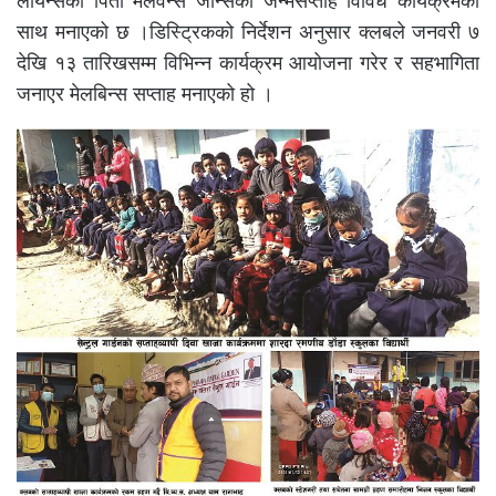
लायन्सका पिता मेलवन्स जोन्सको जन्मसप्ताह विविध कार्यक्रमका
साथ मनाएको छ ।डिस्ट्रिकको निर्देशन अनुसार क्लबले जनवरी ७
देखि १३ तारिखसम्म विभिन्न कार्यक्रम आयोजना गरेर र सहभागिता
जनाएर मेलबिन्स सप्ताह मनाएको हो ।