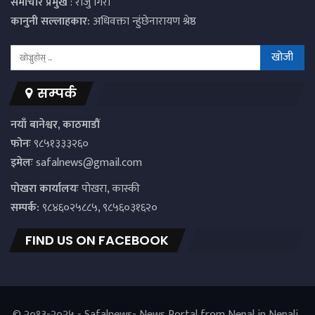
समाचार प्रमुख
: राजु गिरी
कानुनी सल्लाहकार:
अधिवक्ता न्हुंछेनारायण श्रेष्ठ
सम्पर्क
नयाँ बानेश्वर, काठमाडौं
फोनः
९८५१३३३२६०
इमेलः
safalnews@gmail.com
पाेखरा कार्यालयः
पोखरा, कास्की
सम्पर्क:
९८४६०२५८८५, ९८५६०३१६२०
FIND US ON FACEBOOK
© २०१३-२०२५ - Safalnews- News Portal from Nepal in Nepali..