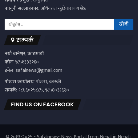
समाचार प्रमुख
: राजु गिरी
कानुनी सल्लाहकार:
अधिवक्ता न्हुंछेनारायण श्रेष्ठ
सम्पर्क
नयाँ बानेश्वर, काठमाडौं
फोनः
९८५१३३३२६०
इमेलः
safalnews@gmail.com
पाेखरा कार्यालयः
पोखरा, कास्की
सम्पर्क:
९८४६०२५८८५, ९८५६०३१६२०
FIND US ON FACEBOOK
© २०१३-२०२५ - Safalnews- News Portal from Nepal in Nepali..