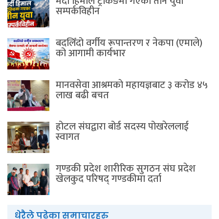
मर्दी हिमाल ट्रेकिङमा गएका तीन युवा
सम्पर्कविहीन
बदलिँदो वर्गीय रूपान्तरण र नेकपा (एमाले)
को आगामी कार्यभार
मानवसेवा आश्रमकाे‌ महायज्ञबाट ३ करोड ४५
लाख बढी बचत
होटल संघद्वारा बोर्ड सदस्य पोखरेललाई
स्वागत
गण्डकी प्रदेश शारीरिक सुगठन संघ प्रदेश
खेलकुद परिषद् गण्डकीमा दर्ता
धेरैले पढेका समाचारहरु