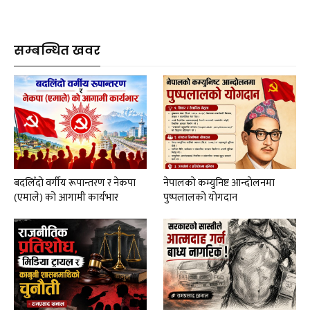
सम्बन्धित खवर
बदलिँदो वर्गीय रूपान्तरण र नेकपा
नेपालकाे कम्युनिष्ट आन्दाेलनमा
(एमाले) को आगामी कार्यभार
पुष्पलालकाे याेगदान